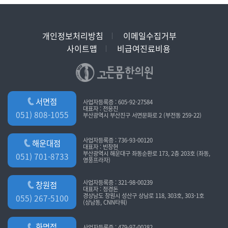
개인정보처리방침
이메일수집거부
사이트맵
비급여진료비용
서면점
사업자등록증 : 605-92-27584
대표자 : 전응진
051) 808-1055
부산광역시 부산진구 서면문화로 2 (부전동 259-22)
사업자등록증 : 736-93-00120
해운대점
대표자 : 빈창현
부산광역시 해운대구 좌동순환로 173, 2층 203호 (좌동,
051) 701-8733
영풍프라자)
사업자등록증 : 321-98-00239
창원점
대표자 : 정경돈
경상남도 창원시 성산구 상남로 118, 303호, 303-1호
055) 267-5100
(상남동, CNN타워)
화명점
사업자등록증 : 479-97-00282