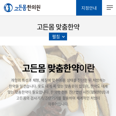
지점안내
고든몸 맞춤한약
펼침
고든몸 맞춤한약
이란
개인의 특성과 체형, 체질에 맞추어 몸 상태를 진단한 뒤 처방하는
한약을 일컫습니다.
옷도 내게 꼭 맞는 맞춤옷이 있듯이, 한약도 내게
맞는 맞춤한약이 필요합니다.
한의학 전통 진단법인 사진(望聞問切)과
고든몸의 검사기기/진단기기를
활용하여 체계적인 처방이
이루어집니다.