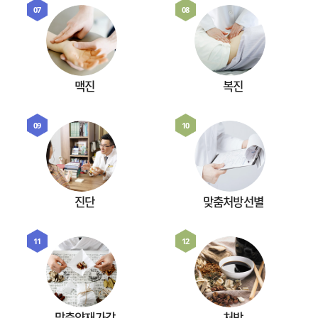
07
08
맥진
복진
09
10
진단
맞춤처방선별
11
12
맞춤약재가감
처방