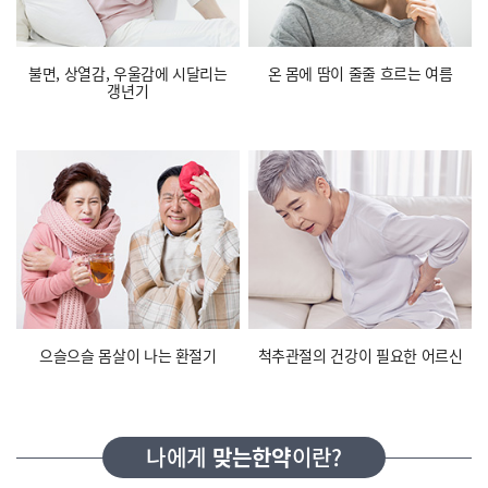
불면, 상열감, 우울감에
시달리는
온 몸에 땀이 줄줄 흐르는 여름
갱년기
으슬으슬 몸살이 나는 환절기
척추관절의 건강이 필요한 어르신
나에게
맞는한약
이란?