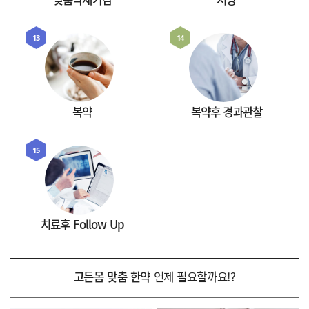
13
14
복약
복약후 경과관찰
15
치료후 Follow Up
고든몸 맞춤 한약
언제 필요할까요!?