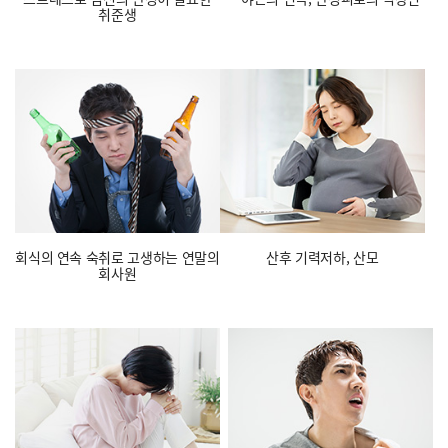
취준생
회식의 연속 숙취로
고생하는 연말의
산후 기력저하, 산모
회사원