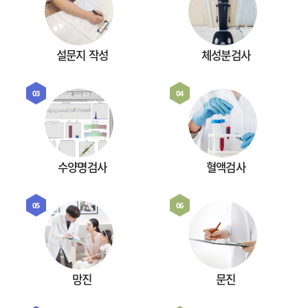
설문지 작성
체성분검사
03
04
수양명검사
혈액검사
05
06
망진
문진