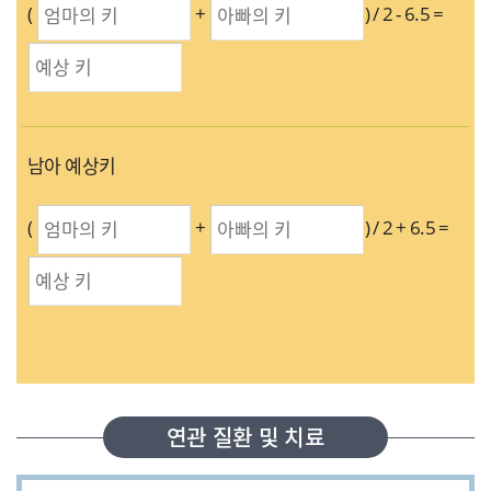
(
+
) / 2 - 6.5 =
남아 예상키
(
+
) / 2 + 6.5 =
연관 질환 및 치료