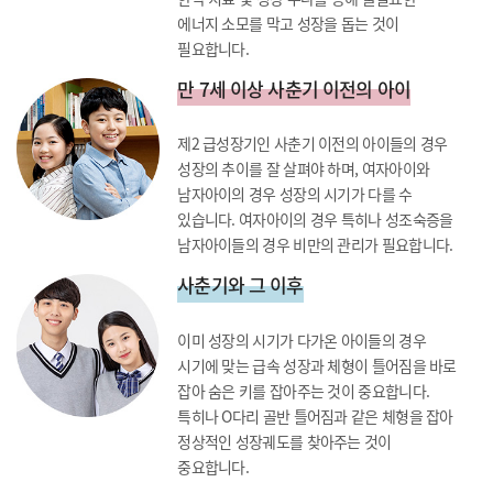
에너지 소모를 막고 성장을 돕는 것이
필요합니다.
만 7세 이상 사춘기 이전의 아이
제2 급성장기인 사춘기 이전의 아이들의 경우
성장의 추이를 잘 살펴야 하며, 여자아이와
남자아이의 경우 성장의 시기가 다를 수
있습니다. 여자아이의 경우 특히나 성조숙증을
남자아이들의 경우 비만의 관리가 필요합니다.
사춘기와 그 이후
이미 성장의 시기가 다가온 아이들의 경우
시기에 맞는 급속 성장과 체형이 틀어짐을 바로
잡아 숨은 키를 잡아주는 것이 중요합니다.
특히나 O다리 골반 틀어짐과 같은 체형을 잡아
정상적인 성장궤도를 찾아주는 것이
중요합니다.