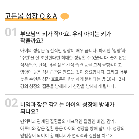
고든몸 성장 Q & A
01
부모님의 키가 작아요. 우리 아이는 키가
작을까요?
아이의 성장은 유전적인 영향이 매우 큽니다. 하지만 ‘영양’과
‘수면’을 잘 조절한다면 최대한 성장할 수 있습니다. 좋지 않은
식사습관, 편식, 너무 잦은 간식 습관 등을 고쳐 균형적이고
영양이 높은 식사습관을 만드는 것이 중요합니다. 그리고 너무
늦은 수면은 성장 호르몬이 왕성하게 분비되는 밤 10시 - 2시
경의 성장의 집중을 방해해 키 성장을 방해하게 됩니다.
02
비염과 잦은 감기는 아이의 성장에 방해가
되나요?
면역력과 관계된 질환들의 대표적인 질환인 비염, 감기,
아토피와 같은 질환 등은 아이의 성장을 방해 합니다. 성장의
밑받침이 되어야 할 에너지가 면역력과 질환을 치료에