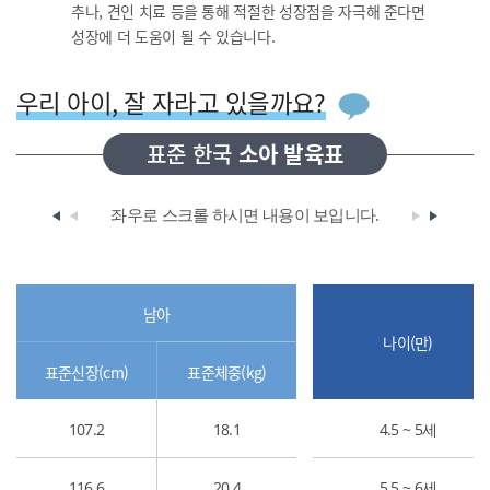
추나, 견인 치료 등을 통해 적절한 성장점을 자극해 준다면
성장에 더 도움이 될 수 있습니다.
우리 아이, 잘 자라고 있을까요?
표준 한국
소아 발육표
좌우로 스크롤 하시면
내용이 보입니다.
남아
나이(만)
표준신장(cm)
표준체중(kg)
107.2
18.1
4.5 ~ 5세
116.6
20.4
5.5 ~ 6세