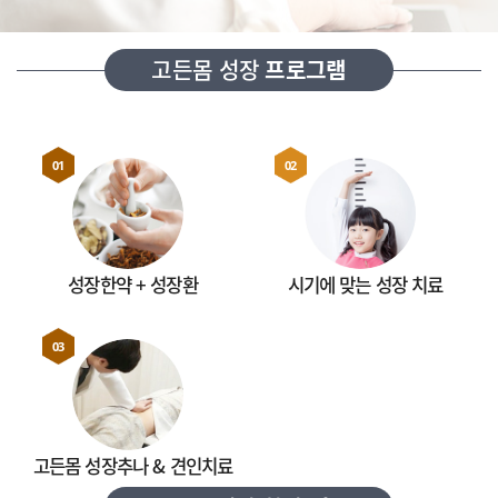
고든몸 성장
프로그램
01
02
성장한약 + 성장환
시기에 맞는 성장 치료
03
고든몸 성장추나 & 견인치료