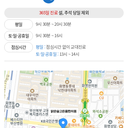
365일 진료
설, 추석
당일 제외
9시 30분 ~ 20시 30분
평일
9시 30분 ~ 16시
토·일·공휴일
평일 :
점심시간 없이 교대진료
점심시간
토·일·공휴일 :
13시 ~ 14시
맑은숲고든몸한의원