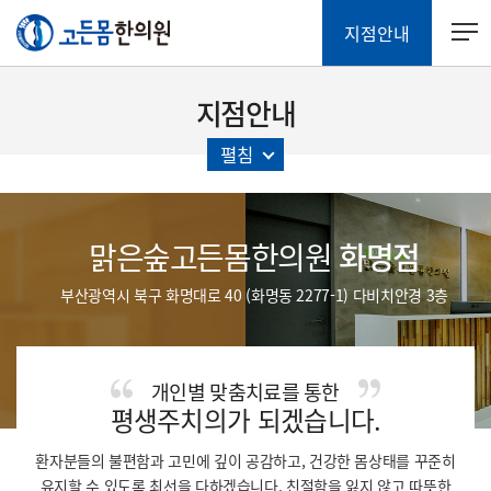
지점안내
지점안내
펼침
맑은숲고든몸한의원
화명점
부산광역시 북구 화명대로 40 (화명동 2277-1) 다비치안경 3층
개인별 맞춤치료를 통한
평생주치의가 되겠습니다.
환자분들의 불편함과 고민에 깊이 공감하고, 건강한 몸상태를 꾸준히
유지할 수 있도록 최선을 다하겠습니다.
친절함을 잃지 않고 따뜻한