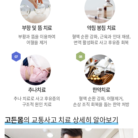
부항 및 뜸 치료
약침 봉침 치료
부황과 뜸을 이용하여
혈액 순환 강화, 근육과 인대 재생,
어혈을 제거
면역 활성화로 사고 후유증 회복
07
08
추나치료
한약치료
추나 치료로 사고 후유증의
혈액 순환 강화, 어혈제거,
구조적 원인 치료
손상 조직 회복을 돕는 한약 처방
고든몸
의 교통사고 치료 상세히 알아보기