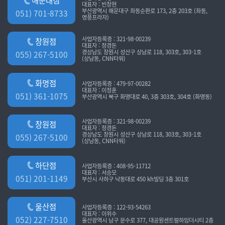
해운대점
대표자 : 빈창현
부산광역시 해운대구 좌동순환로 173, 2층 203호 (좌동,
051) 701-8733
영풍프라자)
사업자등록증 : 321-98-00239
창원점
대표자 : 정경돈
경상남도 창원시 성산구 상남로 118, 303호, 303-1호
055) 267-5100
(상남동, CNN타워)
화명점
사업자등록증 : 479-97-00282
대표자 : 이정훈
051) 361-1075
부산광역시 북구 화명대로 40, 3층 303호, 304호 (화명동)
사업자등록증 : 321-98-00239
창원점
대표자 : 정경돈
경상남도 창원시 성산구 상남로 118, 303호, 303-1호
055) 267-5100
(상남동, CNN타워)
하단점
사업자등록증 : 408-95-11712
대표자 : 서승모
051) 201-1149
부산시 사하구 낙동대로 450 kh빌딩 3층 301호
울산점
사업자등록증 : 122-93-54263
대표자 : 이위수
052) 227-7510
울산광역시 남구 문수로 377, 대공원센트럴하임더시티 2층