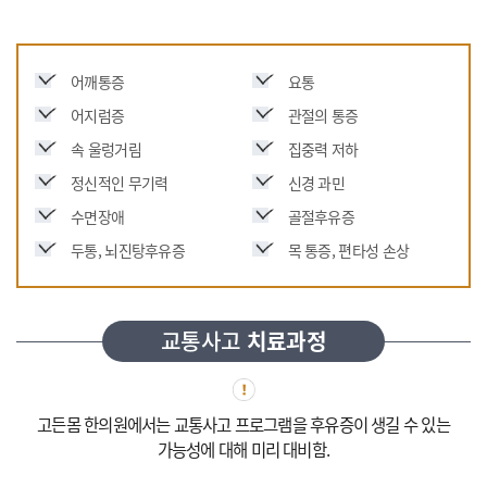
어깨통증
요통
어지럼증
관절의 통증
속 울렁거림
집중력 저하
정신적인 무기력
신경 과민
수면장애
골절후유증
두통, 뇌진탕후유증
목 통증, 편타성 손상
교통사고
치료과정
고든몸 한의원에서는 교통사고 프로그램을
후유증이 생길 수 있는
가능성에 대해 미리 대비함.