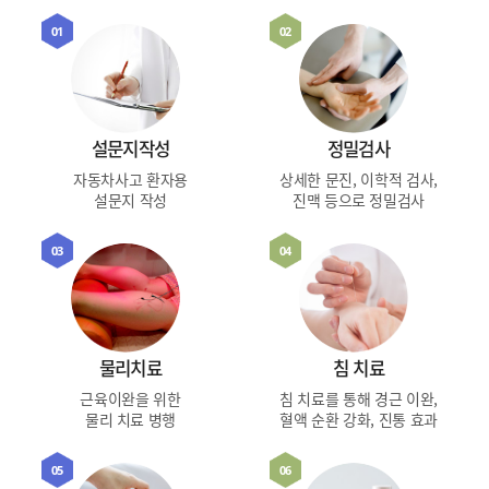
01
02
설문지작성
정밀검사
자동차사고 환자용
상세한 문진, 이학적 검사,
설문지 작성
진맥 등으로 정밀검사
03
04
물리치료
침 치료
근육이완을 위한
침 치료를 통해 경근 이완,
물리 치료 병행
혈액 순환 강화, 진통 효과
05
06