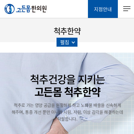
지점안내
척추한약
펼침
척추건강을 지키는
고든몸 척추한약
척추로 가는 영양 공급을 원활하게 하고
노폐물 배출을 신속하게
해주며,
통증 개선 뿐만 아니라 시림, 저림, 이상 감각을
해결하는데
탁월합니다.