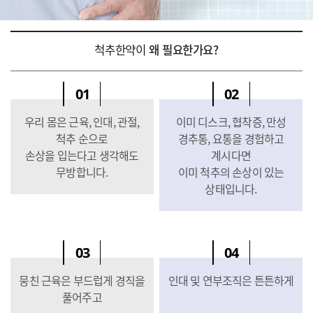
척추한약이
왜 필요한가요?
01
02
우리 몸은 근육, 인대, 관절,
이미 디스크, 협착증, 만성
척추 순으로
경추통, 요통을 경험하고
손상을 입는다고 생각해도
계시다면
무방합니다.
이미 척추의 손상이 있는
상태입니다.
03
04
뭉친 근육은 부드럽게 경직을
인대 및 연부조직은 튼튼하게
풀어주고