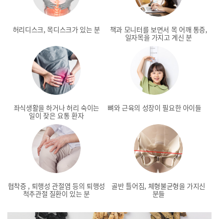
허리디스크, 목디스크가 있는 분
책과 모니터를 보면서 목 어깨 통증,
일자목을 가지고 계신 분
좌식생활을 하거나
허리 숙이는
뼈와 근육의 성장이 필요한 아이들
일이 잦은 요통 환자
협착증 , 퇴행성 관절염 등의
퇴행성
골반 틀어짐, 체형불균형을 가지신
척추관절 질환이 있는 분
분들