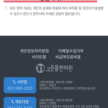
모든 한약 치료는 개인의 상태와 체질에 따라 부작용 및 개인차가 발생할
수 있으니 반드시 한의사와 자세한 상담이 필요합니다.
개인정보처리방침
이메일수집거부
사이트맵
비급여진료비용
서면점
사업자등록증 : 605-92-27584
대표자 : 전응진
051) 808-1055
부산광역시 부산진구 서면문화로 2 (부전동 259-22)
사업자등록증 : 736-93-00120
해운대점
대표자 : 빈창현
부산광역시 해운대구 좌동순환로 173, 2층 203호 (좌동,
051) 701-8733