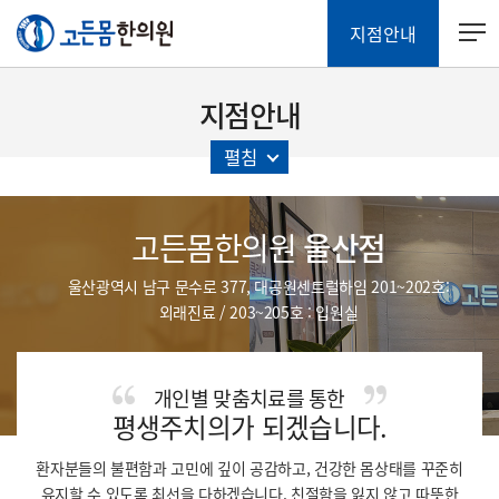
지점안내
지점안내
펼침
고든몸한의원
울산점
울산광역시 남구 문수로 377, 대공원센트럴하임 201~202호:
외래진료 / 203~205호 : 입원실
개인별 맞춤치료를 통한
평생주치의가 되겠습니다.
환자분들의 불편함과 고민에 깊이 공감하고, 건강한 몸상태를 꾸준히
유지할 수 있도록 최선을 다하겠습니다.
친절함을 잃지 않고 따뜻한