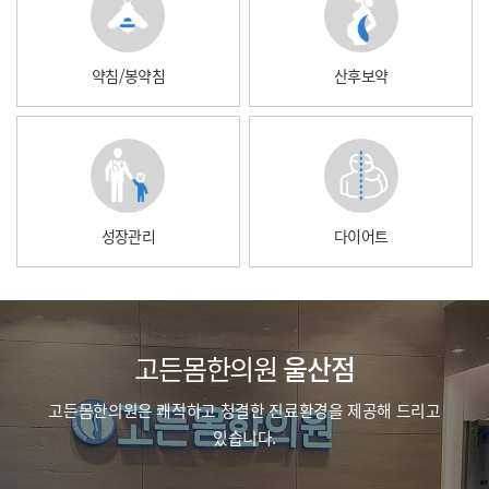
약침/봉약침
산후보약
성장관리
다이어트
고든몸한의원
울산점
고든몸한의원은 쾌적하고 청결한 진료환경을 제공해 드리고
있습니다.