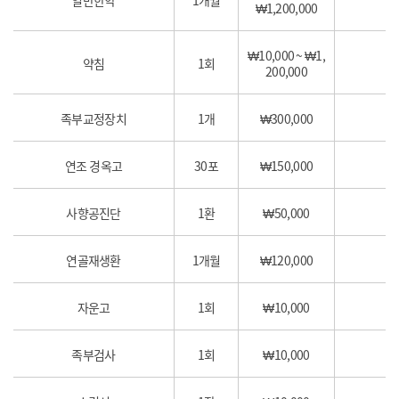
₩1,200,000
₩10,000 ~ ₩1,
약침
1회
200,000
족부교정장치
1개
₩300,000
연조 경옥고
30포
₩150,000
사향공진단
1환
₩50,000
원
연골재생환
1개월
₩120,000
자운고
1회
₩10,000
족부검사
1회
₩10,000