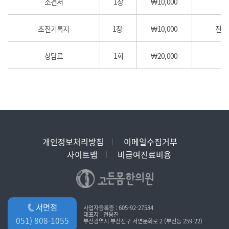
소견서
1장
₩10,000
진
초진기록지
1장
₩10,000
진료
상담료
1회
₩20,000
개인정보처리방침
이메일수집거부
사이트맵
비급여진료비용
서면점
사업자등록증 : 605-92-27584
대표자 : 전응진
051) 808-1055
부산광역시 부산진구 서면문화로 2 (부전동 259-22)