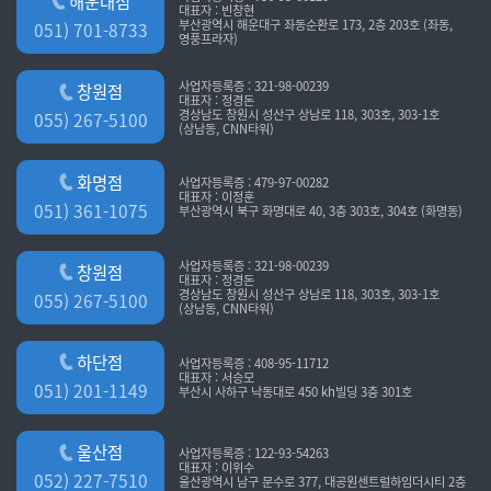
해운대점
대표자 : 빈창현
배상합니다. 단 “사이트”의 고의 또는 과실이 없는 경우에는 그러하지
부산광역시 해운대구 좌동순환로 173, 2층 203호 (좌동,
051) 701-8733
영풍프라자)
2. 개인정보의 수집 및 이용목적
아니합니다.
본원은 수집한 개인정보를 다음의 목적을 위해 활용합니다.
사업자등록증 : 321-98-00239
창원점
이용자가 제공한 모든 정보는 하기 목적에 필요한 용도 이외로는
제6조(회원가입)
대표자 : 정경돈
경상남도 창원시 성산구 상남로 118, 303호, 303-1호
사용되지 않으며 이용 목적이 변경될 시에는 사전 동의를 구할
055) 267-5100
① 이용자는 “사이트”가 정한 가입 양식에 따라 회원정보를 기입한 후
(상남동, CNN타워)
것입니다.
이 약관에 동의한다는 의사표시를 함으로서 회원가입을 신청합니다.
[진료정보]
② “사이트”는 제1항과 같이 회원으로 가입할 것을 신청한 이용자 중
화명점
사업자등록증 : 479-97-00282
- 진단 및 치료를 위한 진료서비스와 예약, 청구, 수납 및 환급 등의
다음 각 호에 해당하지 않는 한 회원으로 등록합니다.
대표자 : 이정훈
051) 361-1075
부산광역시 북구 화명대로 40, 3층 303호, 304호 (화명동)
원무서비스 제공
1. 가입신청자가 이 약관 제7조제3항에 의하여 이전에 회원자격을
- 홈페이지 예약담당자: 김종환 원장
상실한 적이 있는 경우, 다만 제7조제3항에 의한 회원자격 상실후
사업자등록증 : 321-98-00239
- 원무책임자: 김종환 원장
창원점
3년이 경과한 자로서 “사이트”의 회원 재가입 승낙을 얻은 경우에는
대표자 : 정경돈
경상남도 창원시 성산구 상남로 118, 303호, 303-1호
예외로 한다.
055) 267-5100
(상남동, CNN타워)
[상담정보]
2. 등록 내용에 허위, 기재누락, 오기가 있는 경우
- 진단 및 치료를 위한 상담서비스 제공
3. 기타 회원으로 등록하는 것이 “사이트”의 기술상 현저히 지장이
하단점
사업자등록증 : 408-95-11712
- 홈페이지 상담 담당자: 김종환 원장
있다고 판단되는 경우
대표자 : 서승모
051) 201-1149
부산시 사하구 낙동대로 450 kh빌딩 3층 301호
- 원무책임자: 김종환 원장
③ 회원가입 계약의 성립시기는 “사이트”의 승낙이 회원에게 도달한
시점으로 합니다.
[홈페이지 회원정보]
④ 회원은 제15조제1항에 의한 등록사항에 변경이 있는 경우, 즉시
울산점
사업자등록증 : 122-93-54263
대표자 : 이위수
- 필수정보 : 홈페이지를 통한 진료 예약, 예약조회 및 회원제 서비스
전자우편 기타 방법으로 “사이트”에 대하여 그 변경사항을 알려야
052) 227-7510
울산광역시 남구 문수로 377, 대공원센트럴하임더시티 2층