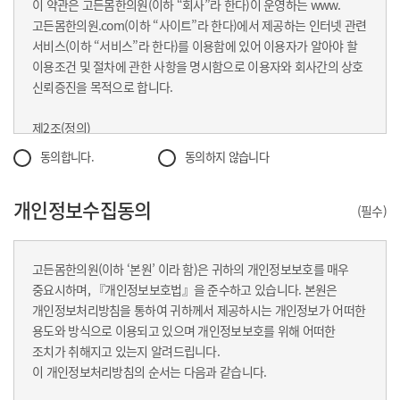
이 약관은 고든몸한의원(이하 “회사”라 한다)이 운영하는 www.
고든몸한의원.com(이하 “사이트”라 한다)에서 제공하는 인터넷 관련
서비스(이하 “서비스”라 한다)를 이용함에 있어 이용자가 알아야 할
이용조건 및 절차에 관한 사항을 명시함으로 이용자와 회사간의 상호
신뢰증진을 목적으로 합니다.
제2조(정의)
① “이용자”란 “사이트”에 접속하여 이 약관에 따라 “사이트”가
동의합니다.
동의하지 않습니다
제공하는 서비스를 받는 회원 및 비회원을 말합니다.
② “회원”이라 함은 “사이트”에 개인정보를 제공하여 회원등록을 한
개인정보수집동의
자로서,“사이트”의 정보를 지속적으로 제공받으며,“사이트”가
(필수)
제공하는 서비스를 계속적으로 이용할 수 있는 자를 말합니다.
③ “비회원”이라 함은 회원에 가입하지 않고 “사이트”가 제공하는
고든몸한의원(이하 ‘본원’ 이라 함)은 귀하의 개인정보보호를 매우
서비스를 이용하는 자를 말합니다.
중요시하며, 『개인정보보호법』을 준수하고 있습니다. 본원은
개인정보처리방침을 통하여 귀하께서 제공하시는 개인정보가 어떠한
제3조 (약관의 명시와 개정)
용도와 방식으로 이용되고 있으며 개인정보보호를 위해 어떠한
① “사이트”는 이 약관의 내용과 상호, 영업소 소재지, 연락처(전화,
조치가 취해지고 있는지 알려드립니다.
팩스, 전자우편 주소 등) 등을 이용자가 알 수 있도록 “사이트”에
이 개인정보처리방침의 순서는 다음과 같습니다.
게시합니다.
② “사이트”는 약관의규제등에관한법률, 전자거래기본법,