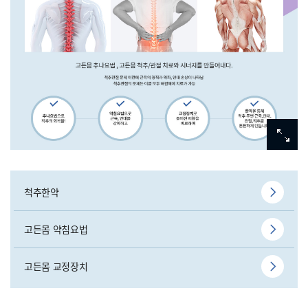
척추한약
고든몸 약침요법
고든몸 교정장치