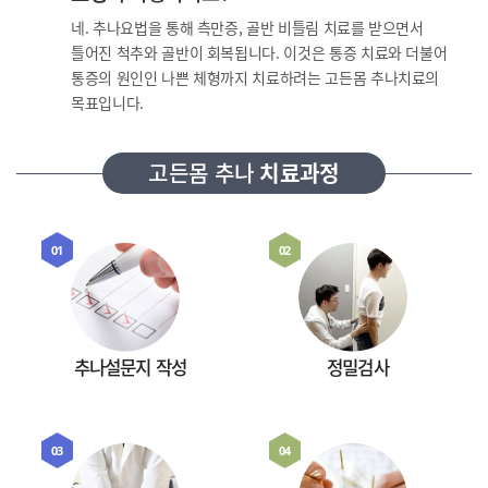
네. 추나요법을 통해 측만증, 골반 비틀림 치료를 받으면서
틀어진 척추와 골반이 회복됩니다. 이것은 통증 치료와 더불어
통증의 원인인 나쁜 체형까지 치료하려는 고든몸 추나치료의
목표입니다.
고든몸 추나
치료과정
01
02
추나설문지 작성
정밀검사
03
04