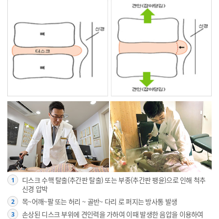
디스크 수핵 탈출(추간판 탈출) 또는 부종(추간판 팽윤)으로 인해 척추
1
신경 압박
목~어깨~팔 또는 허리 ~ 골반~ 다리 로 퍼지는 방사통 발생
2
손상된 디스크 부위에 견인력을 가하여 이때 발생한 음압을 이용하여
3