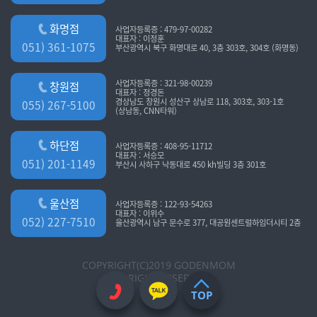
화명점
사업자등록증 : 479-97-00282
대표자 : 이정훈
051) 361-1075
부산광역시 북구 화명대로 40, 3층 303호, 304호 (화명동)
사업자등록증 : 321-98-00239
창원점
대표자 : 정경돈
경상남도 창원시 성산구 상남로 118, 303호, 303-1호
055) 267-5100
(상남동, CNN타워)
하단점
사업자등록증 : 408-95-11712
대표자 : 서승모
051) 201-1149
부산시 사하구 낙동대로 450 kh빌딩 3층 301호
울산점
사업자등록증 : 122-93-54263
대표자 : 이위수
052) 227-7510
울산광역시 남구 문수로 377, 대공원센트럴하임더시티 2층
COPYRIGHT(C)2019 GODENMOM
ALL RIGHT RESERVED
TOP