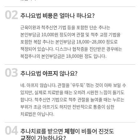
02
추나요법
비용은
얼마나 하나요?
근육이완과 척추신연 기법 등을 포함한 단순 추나는
본인부담금 10,000원 정도이며 관절 및 척추 교정 기법을
포함한 복잡 추나는 본인부담금 18,000~28,000 정도로
책정되어 있습니다.
디스크나 협착증을 진단받은 경우에는
복잡추나의 본인부담금은 18,000원 정도 입니다.
03
추나요법
아프지
않나요?
네. 아프지 않습니다. 관절을 ‘우두둑’ 꺾는 것이 아파 보일 수
있지만, 실제로 치료받을 때는 오히려 시원한 느낌이 들기도
합니다. 척추신연 기법으로 척추 관절을 늘여줄 때는 누르는
부위가 조금 아프기도 하지만 전반적으로 통증이 심한
치료법은 아닙니다.
04
추나치료를 받으면
체형
이 비틀어 진것도
교정
이 가능하나요?