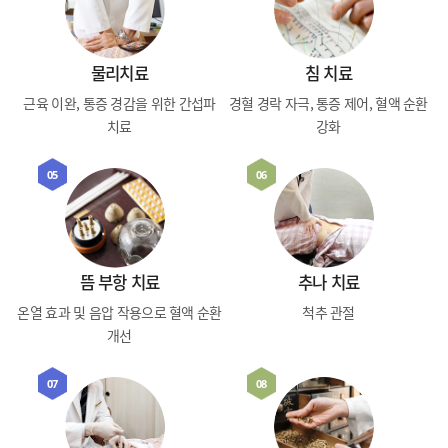
물리치료
침 치료
근육 이완, 통증 경감을 위한 간섭파
경혈 경락 자극, 통증 제어, 혈액 순환
치료
강화
05
06
뜸 부항 치료
추나 치료
온열 효과 및 음압 작용으로 혈액 순환
척추 관절
개선
07
08