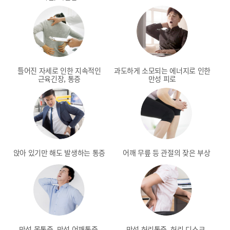
틀어진 자세로 인한
지속적인
과도하게 소모되는
에너지로 인한
근육긴장, 통증
만성 피로
앉아 있기만 해도
발생하는 통증
어깨 무릎 등 관절의
잦은 부상
만성 목통증, 만성 어깨통증,
만성 허리통증, 허리 디스크,