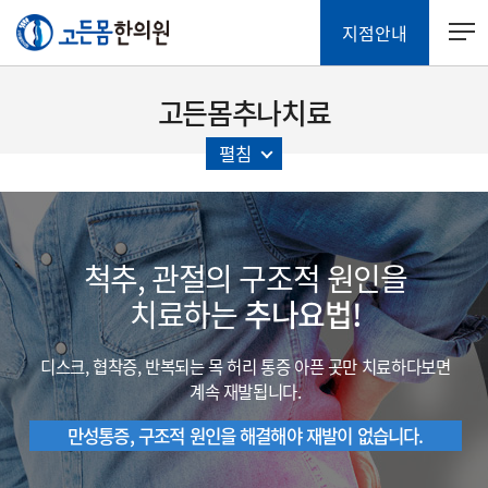
지점안내
고든몸추나치료
펼침
척추, 관절의 구조적 원인을
치료하는
추나요법!
디스크, 협착증, 반복되는 목 허리 통증
아픈 곳만 치료하다보면
계속 재발됩니다.
만성통증, 구조적 원인을 해결해야
재발이 없습니다.