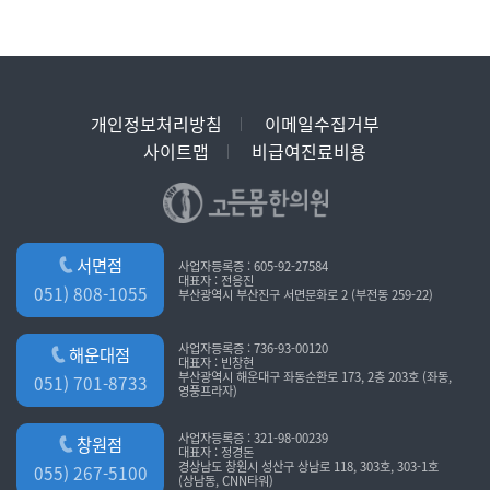
개인정보처리방침
이메일수집거부
사이트맵
비급여진료비용
서면점
사업자등록증 : 605-92-27584
대표자 : 전응진
051) 808-1055
부산광역시 부산진구 서면문화로 2 (부전동 259-22)
사업자등록증 : 736-93-00120
해운대점
대표자 : 빈창현
부산광역시 해운대구 좌동순환로 173, 2층 203호 (좌동,
051) 701-8733
영풍프라자)
사업자등록증 : 321-98-00239
창원점
대표자 : 정경돈
경상남도 창원시 성산구 상남로 118, 303호, 303-1호
055) 267-5100
(상남동, CNN타워)