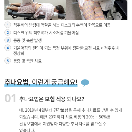
척추뼈의 받침대 역할을 하는 디스크의 수핵이 한쪽으로 이동
1
디스크 위의 척추뼈가 시소처럼 기울어짐
2
통증 및 측만 발생
3
기울어짐의 원인이 되는 특정 부위에 정확한 교정 치료 > 척추 위치
4
정상화
통증 및 측만 치료
5
추나요법
, 이런게 궁금해요!
01
추나요법은
보험 적용
되나요?
네. 2019년 4월부터 건강보험을 통해 추나치료를 받을 수 있게
되었습니다.
매년 20회까지 치료 비용의 20% ~ 50%를
건강보험에서 지원받아 다양한 추나치료를 받으실 수
있습니다.