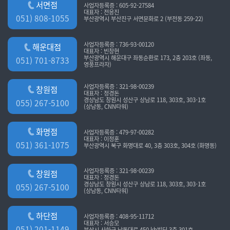
서면점
사업자등록증 : 605-92-27584
대표자 : 전응진
051) 808-1055
부산광역시 부산진구 서면문화로 2 (부전동 259-22)
사업자등록증 : 736-93-00120
해운대점
대표자 : 빈창현
부산광역시 해운대구 좌동순환로 173, 2층 203호 (좌동,
051) 701-8733
영풍프라자)
사업자등록증 : 321-98-00239
창원점
대표자 : 정경돈
경상남도 창원시 성산구 상남로 118, 303호, 303-1호
055) 267-5100
(상남동, CNN타워)
화명점
사업자등록증 : 479-97-00282
대표자 : 이정훈
051) 361-1075
부산광역시 북구 화명대로 40, 3층 303호, 304호 (화명동)
사업자등록증 : 321-98-00239
창원점
대표자 : 정경돈
경상남도 창원시 성산구 상남로 118, 303호, 303-1호
055) 267-5100
(상남동, CNN타워)
하단점
사업자등록증 : 408-95-11712
대표자 : 서승모
051) 201-1149
부산시 사하구 낙동대로 450 kh빌딩 3층 301호