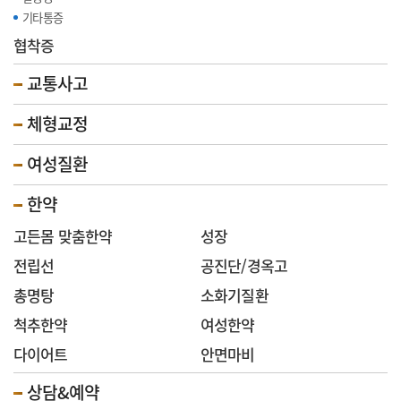
기타통증
협착증
교통사고
체형교정
여성질환
한약
고든몸 맞춤한약
성장
전립선
공진단/경옥고
총명탕
소화기질환
척추한약
여성한약
다이어트
안면마비
상담&예약