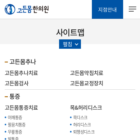
지점안내
사이트맵
펼침
고든몸추나
고든몸추나치료
고든몸약침치료
고든몸검사
고든몸교정장치
통증
고든몸통증치료
목&허리디스크
어깨통증
목디스크
팔꿈치통증
허리디스크
무릎통증
퇴행성디스크
발통증