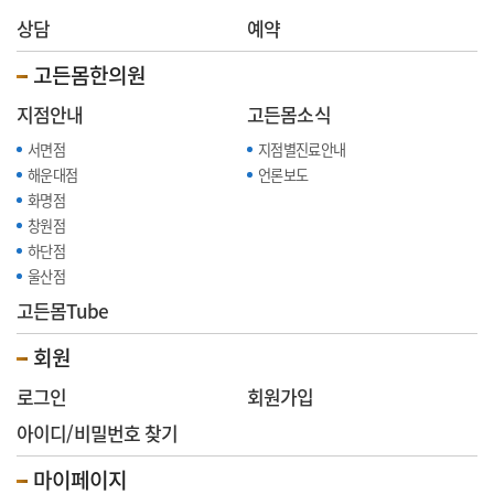
상담
예약
고든몸한의원
지점안내
고든몸소식
서면점
지점별진료안내
해운대점
언론보도
화명점
창원점
하단점
울산점
고든몸Tube
회원
로그인
회원가입
아이디/비밀번호 찾기
마이페이지