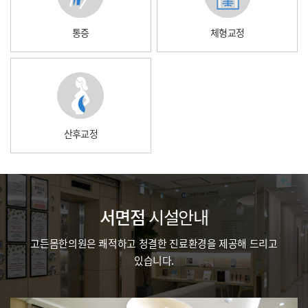
통증
체형교정
산후교정
서면점
시설안내
고든몸한의원은 쾌적하고 청결한 진료환경을 제공해 드리고
있습니다.