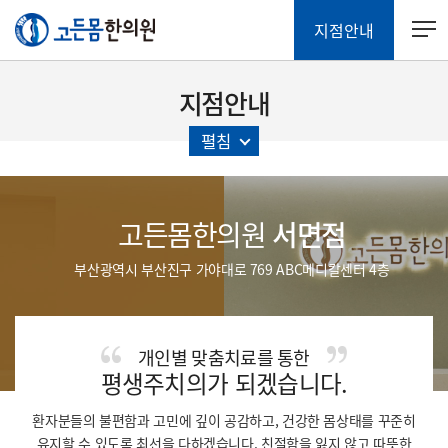
지점안내
지점안내
펼침
고든몸한의원
서면점
부산광역시 부산진구 가야대로 769 ABC메디칼센터 4층
개인별 맞춤치료를 통한
평생주치의가 되겠습니다.
환자분들의 불편함과 고민에 깊이 공감하고, 건강한 몸상태를 꾸준히
유지할 수 있도록 최선을 다하겠습니다.
친절함을 잃지 않고 따뜻한