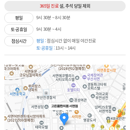
365일 진료
설, 추석
당일 제외
9시 30분 ~ 8시 30분
평일
9시 30분 ~ 4시
토·공휴일
평일 :
점심시간 없이 매일 야간진료
점심시간
토·공휴일 :
13시 ~ 14시
고든몸한의원 서면점