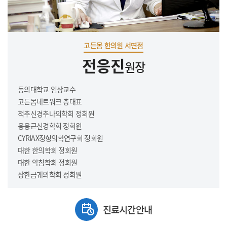
고든몸 한의원 서면점
전응진
원장
동의대학교 임상교수
고든몸네트워크 총대표
척추신경추나의학회 정회원
응용근신경학회 정회원
CYRIAX정형의학연구회 정회원
대한 한의학회 정회원
대한 약침학회 정회원
상한금궤의학회 정회원
진료시간안내