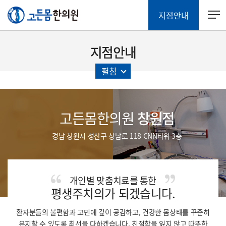
지점안내
지점안내
펼침
고든몸한의원
창원점
경남 창원시 성산구 상남로 118 CNN타워 3층
개인별 맞춤치료를 통한
평생주치의가 되겠습니다.
환자분들의 불편함과 고민에 깊이 공감하고, 건강한 몸상태를 꾸준히
유지할 수 있도록 최선을 다하겠습니다.
친절함을 잃지 않고 따뜻한