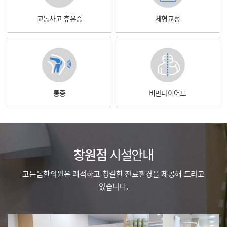
교통사고 휴유증
체형교정
통증
비만다이어트
창원점
시설안내
고든몸한의원은 쾌적하고 청결한 진료환경을 제공해 드리고
있습니다.