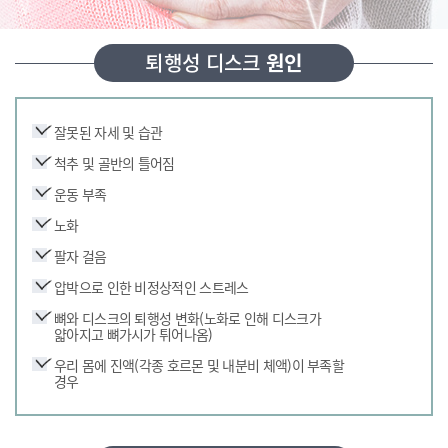
퇴행성 디스크
원인
잘못된 자세 및 습관
척추 및 골반의 틀어짐
운동 부족
노화
팔자 걸음
압박으로 인한 비정상적인 스트레스
뼈와 디스크의 퇴행성 변화(노화로 인해 디스크가
얇아지고 뼈가시가 튀어나옴)
우리 몸에 진액(각종 호르몬 및 내분비 체액)이 부족할
경우