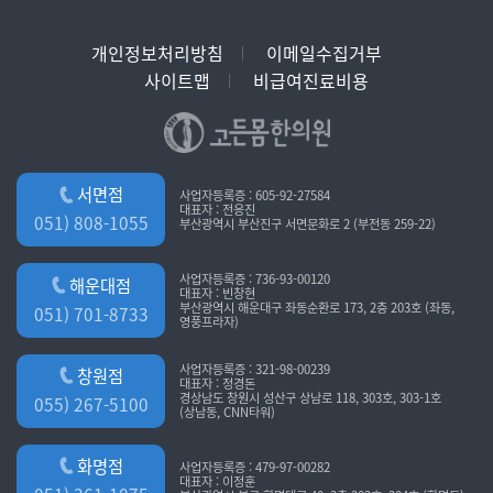
개인정보처리방침
이메일수집거부
사이트맵
비급여진료비용
서면점
사업자등록증 : 605-92-27584
대표자 : 전응진
051) 808-1055
부산광역시 부산진구 서면문화로 2 (부전동 259-22)
사업자등록증 : 736-93-00120
해운대점
대표자 : 빈창현
부산광역시 해운대구 좌동순환로 173, 2층 203호 (좌동,
051) 701-8733
영풍프라자)
사업자등록증 : 321-98-00239
창원점
대표자 : 정경돈
경상남도 창원시 성산구 상남로 118, 303호, 303-1호
055) 267-5100
(상남동, CNN타워)
화명점
사업자등록증 : 479-97-00282
대표자 : 이정훈