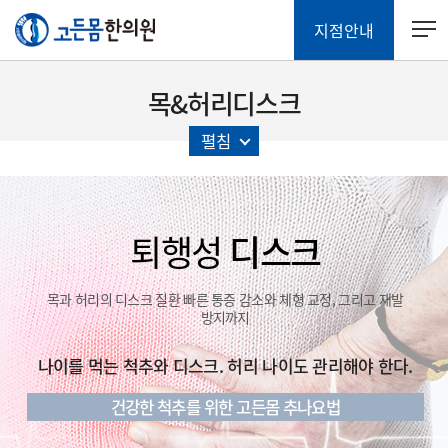
지점안내
목&허리디스크
펼침
퇴행성
디스크
목과 허리의 디스크 질환
빠른 통증 감소와 체형 교정, 그리고 재발
방지까지
나이를 먹는 척추와 디스크. 허리 나이도 관리해야 한다.
건강한 척추를 위한 고든몸 추나요법