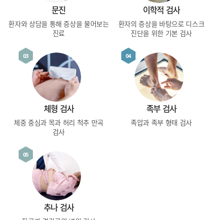
문진
이학적 검사
환자와 상담을 통해
증상을 물어보는
환자의 증상을 바탕으로
디스크
진료
진단을 위한 기본 검사
03
04
체형 검사
족부 검사
체중 중심과 목과 허리
척추 만곡
족압과 족부 형태 검사
검사
05
추나 검사