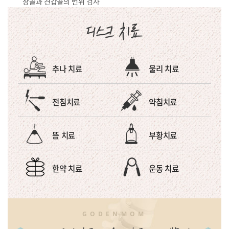
장골과 견갑골의
변위 검사
추나 치료
물리 치료
전침치료
약침치료
뜸 치료
부황치료
한약 치료
운동 치료
GODENMOM