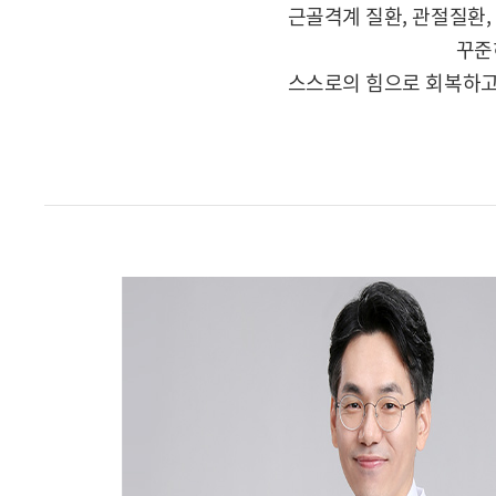
근골격계 질환, 관절질환
꾸준
스스로의 힘으로 회복하고