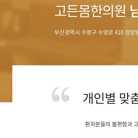
고든몸한의원
부산광역시 수영구 수영로 410 정암빌
개인별 맞
환자분들의 불편함과 고