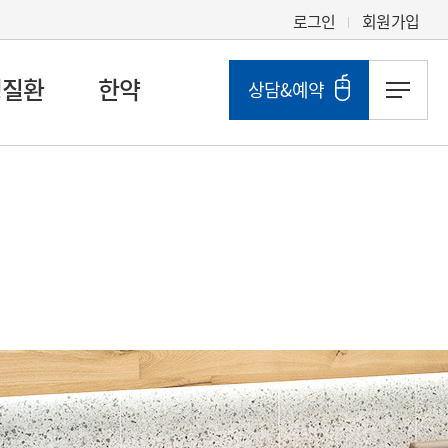
로그인
회원가입
성질환
한약
상담&예약