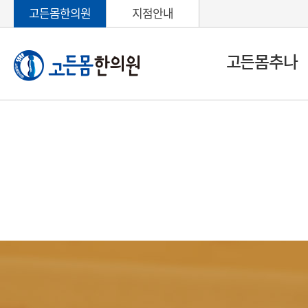
고든몸한의원
지점안내
고든몸추나