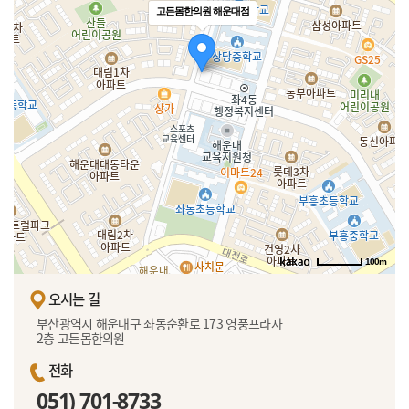
고든몸한의원 해운대점
100m
오시는 길
부산광역시 해운대구 좌동순환로 173 영풍프라자
2층 고든몸한의원
전화
051) 701-8733