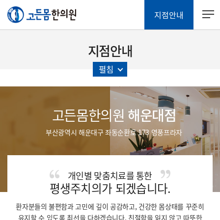
지점안내
지점안내
펼침
고든몸한의원
해운대점
부산광역시 해운대구 좌동순환로 173 영풍프라자
개인별 맞춤치료를 통한
평생주치의가 되겠습니다.
환자분들의 불편함과 고민에 깊이 공감하고, 건강한 몸상태를 꾸준히
유지할 수 있도록 최선을 다하겠습니다.
친절함을 잃지 않고 따뜻한