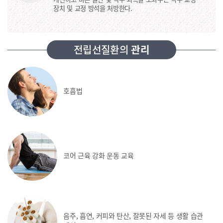
장치 및 교정 방석을 처방한다.
전립선질환의
관리
호흡법
코어 근육 강화
운동 교육
음주, 흡연, 커피와 탄산,
잘못된 자세 등 생활 습관