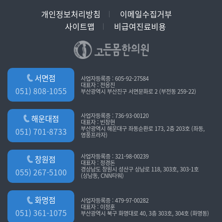
개인정보처리방침
이메일수집거부
사이트맵
비급여진료비용
서면점
사업자등록증 : 605-92-27584
대표자 : 전응진
051) 808-1055
부산광역시 부산진구 서면문화로 2 (부전동 259-22)
사업자등록증 : 736-93-00120
해운대점
대표자 : 빈창현
부산광역시 해운대구 좌동순환로 173, 2층 203호 (좌동,
051) 701-8733
영풍프라자)
사업자등록증 : 321-98-00239
창원점
대표자 : 정경돈
경상남도 창원시 성산구 상남로 118, 303호, 303-1호
055) 267-5100
(상남동, CNN타워)
화명점
사업자등록증 : 479-97-00282
대표자 : 이정훈
051) 361-1075
부산광역시 북구 화명대로 40, 3층 303호, 304호 (화명동)