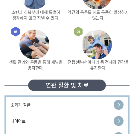
소변과 하복부에 대해
특별히
약간의 음주를 해도
통증이 발생하지
생각하지 않고 지낼 수 있다.
않는다.
03
04
생활 관리와 운동을 통해
재발을
전립선뿐만 아니라
몸 전체의 건강을
방지한다.
유지한다.
연관 질환 및 치료
소화기 질환
다이어트