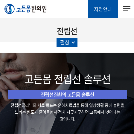
지점안내
전립선
펼침
고든몸 전립선 솔루션
전립선질환의 고든몸 솔루션
전립선클리닉의 치료 목표는 온하치료법을 통해
일상생활 중에 불편을
느끼는 빈도가 줄어들면서 점차
지긋지긋하던 고통에서 벗어나는
것입니다.