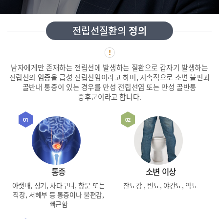
전립선질환의
정의
남자에게만 존재하는 전립선에 발생하는 질환으로
갑자기 발생하는
전립선의 염증을 급성 전립선염이라고 하며,
지속적으로 소변 불편과
골반내 통증이 있는 경우를 만성 전립선염 또는 만성 골반통
증후군이라고 합니다.
01
02
통증
소변 이상
아랫배, 성기, 사타구니, 항문 또는
잔뇨감 , 빈뇨, 야간뇨, 약뇨
직장,
서혜부 등 통증이나 불편감,
뻐근함