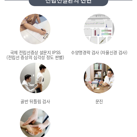
전립선질환의
진단
국제 전립선증상 설문지 IPSS
수양명경락 검사
(자율신경 검사)
(전립선 증상의 심각성 정도 판별)
골반 뒤틀림 검사
문진