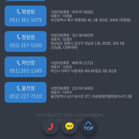
화명점
사업자등록증 : 479-97-00282
대표자 : 이정훈
051) 361-1075
부산광역시 북구 화명대로 40, 3층 303호, 304호 (화명동)
사업자등록증 : 321-98-00239
창원점
대표자 : 정경돈
경상남도 창원시 성산구 상남로 118, 303호, 303-1호
055) 267-5100
(상남동, CNN타워)
하단점
사업자등록증 : 408-95-11712
대표자 : 서승모
051) 201-1149
부산시 사하구 낙동대로 450 kh빌딩 3층 301호
울산점
사업자등록증 : 122-93-54263
대표자 : 이위수
052) 227-7510
울산광역시 남구 문수로 377, 대공원센트럴하임더시티 2층
COPYRIGHT(C)2019 GODENMOM
ALL RIGHT RESERVED
TOP