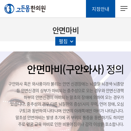
지점안내
안면마비
펼침
안면마비(구안와사)
정의
구안와사 혹은 와사풍이라 불리는 안면 신경장애는 뇌출혈·뇌경색·뇌종양
등
안면신경의 상부가 마비되는 중추성으로 오는 경우와
안면신경핵
하부의 안면신경이 마비되는 말초의 장애에 의하여 오는 경우가
있습니다.
중추성의 경우 다른 뇌질환의 증상(사지 무력, 언어 장애, 오심
구토)과 동반하여 나타나며
안면의 아래쪽에만 마비가 나타납니다.
말초성 안면마비는 발생 초기에 귀 부위의 통증을 동반하기도 하지만
주로 얼굴 근육 마비로 인한 비뚤어짐이나 감각 이상을 호소합니다.