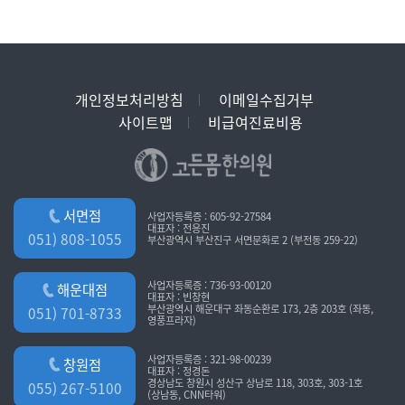
개인정보처리방침
이메일수집거부
사이트맵
비급여진료비용
서면점
사업자등록증 : 605-92-27584
대표자 : 전응진
051) 808-1055
부산광역시 부산진구 서면문화로 2 (부전동 259-22)
사업자등록증 : 736-93-00120
해운대점
대표자 : 빈창현
부산광역시 해운대구 좌동순환로 173, 2층 203호 (좌동,
051) 701-8733
영풍프라자)
사업자등록증 : 321-98-00239
창원점
대표자 : 정경돈
경상남도 창원시 성산구 상남로 118, 303호, 303-1호
055) 267-5100
(상남동, CNN타워)