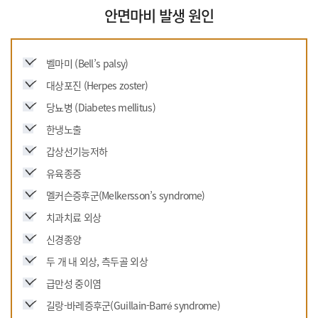
안면마비 발생 원인
벨마미 (Bell’s palsy)
대상포진 (Herpes zoster)
당뇨병 (Diabetes mellitus)
한냉노출
갑상선기능저하
유육종증
멜커슨증후군(Melkersson’s syndrome)
치과치료 외상
신경종양
두 개 내 외상, 측두골 외상
급만성 중이염
길랑-바레증후군(Guillain-Barré syndrome)