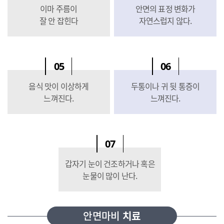
이마 주름이
안면의 표정 변화가
잘 안 잡힌다
자연스럽지 않다.
05
06
음식 맛이 이상하게
두통이나 귀 뒷 통증이
느껴진다.
느껴진다.
07
갑자기 눈이 건조하거나 혹은
눈물이 많이 난다.
안면마비
치료