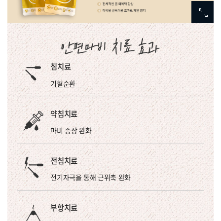
침치료
기혈순환
약침치료
마비 증상 완화
전침치료
전기자극을 통해 근위축 완화
부항치료