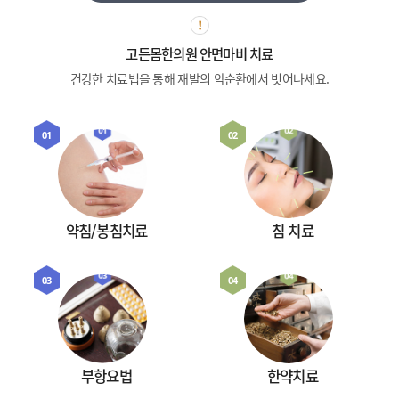
고든몸한의원 안면마비 치료
건강한 치료법을 통해 재발의 악순환에서 벗어나세요.
01
02
약침/봉침치료
침 치료
03
04
부항요법
한약치료