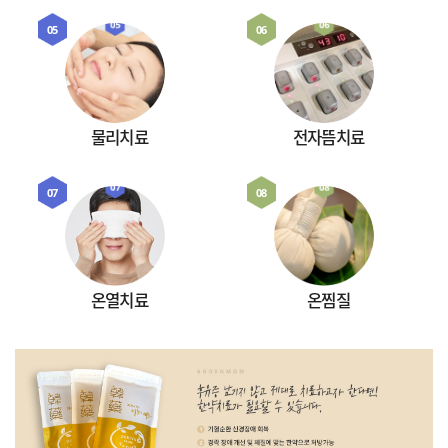
05
06
물리치료
전자뜸치료
07
08
온열치료
온찜질