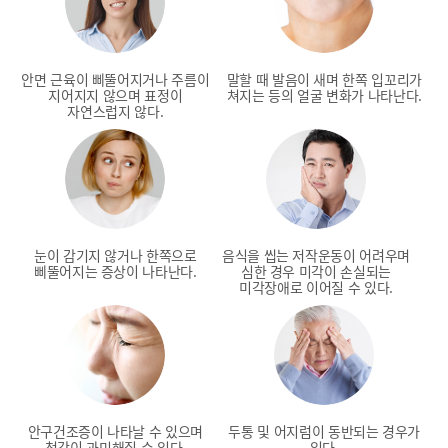
안면 근육이 삐뚤어지거나 주름이
말할 때 발음이 새며 한쪽 입꼬리가
지어지지 않으며
표정이
쳐지는 등의
얼굴 변화가 나타난다.
자연스럽지 않다.
눈이 감기지 않거나 한쪽으로
음식을 씹는 저작운동이 어려우며
삐뚤어지는
증상이 나타난다.
심한 경우
미각이 손실되는
미각장애로 이어질 수 있다.
안구건조증이 나타날 수 있으며
두통 및 어지럼이 동반되는 경우가
청각이 과민해질 수 있다.
있다.