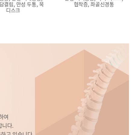
담결림, 만성 두통, 목
협착증, 좌골신경통
디스크
용하여
합니다.
육하고 있습니다