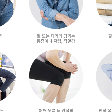
증
팔 또는 다리의 당기는
팔
통증이나 저림, 작열감
해도
어깨 무릎 등 관절의
만성 목