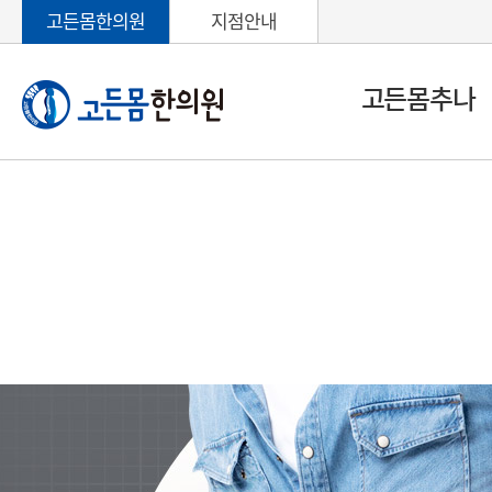
고든몸한의원
지점안내
고든몸추나