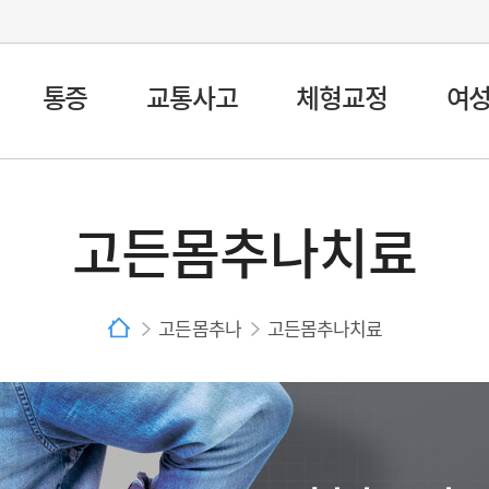
통증
교통사고
체형교정
여
고든몸추나치료
고든몸추나
고든몸추나치료