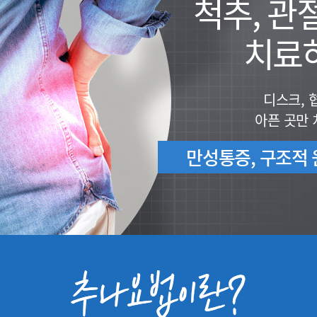
척추, 관
치료
디스크, 
아픈 곳만
만성통증, 구조적