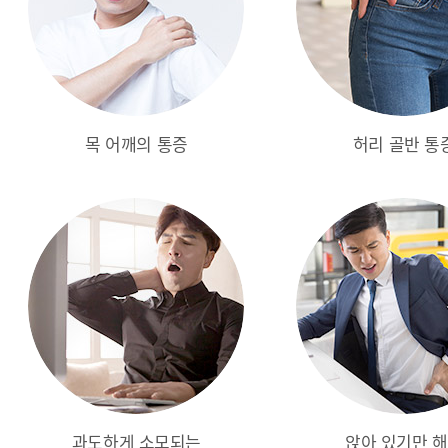
목 어깨의 통증
허리 골반 통
과도하게 소모되는
앉아 있기만 