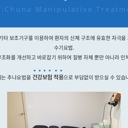
 :
Chuna Manipulative Treatm
 기타 보조기구를 이용하여 환자의 신체 구조에 유효한 자극을
수기요법.
부조화를 개선하고 바로잡기 위하여 질병 자체 뿐만 아니라 인체
건
강
보
험
적
용
제는 추나요법을
으로 부담없이 받으실 수 있습