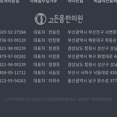
보처리방침
이메일수집거부
사이트맵
비급여진료
05-92-27584
대표자 : 전응진
부산광역시 부산진구 서면문화로
36-93-00120
대표자 : 빈창현
부산광역시 해운대구 좌동순환로 
21-98-00239
대표자 : 정경돈
경상남도 창원시 성산구 상남로 1
79-97-00282
대표자 : 이정훈
부산광역시 북구 화명대로 40, 
21-98-00239
대표자 : 정경돈
경상남도 창원시 성산구 상남로 1
08-95-11712
대표자 : 서승모
부산시 사하구 낙동대로 450 
22-93-54263
대표자 : 이위수
울산광역시 남구 문수로 37
COPYRIGHT(C)2019 GODENMOM
ALL RIGHT RESERVED