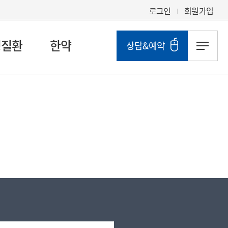
로그인
회원가입
성질환
한약
상담&예약