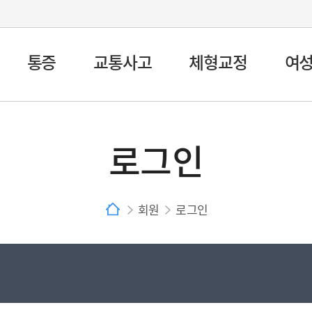
통증
교통사고
체형교정
여
로그인
회원
로그인