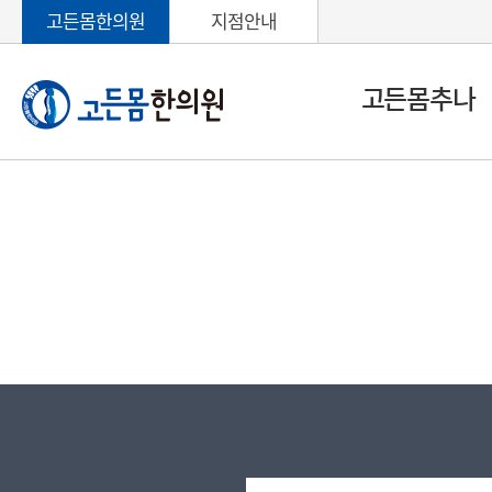
고든몸한의원
지점안내
고든몸추나