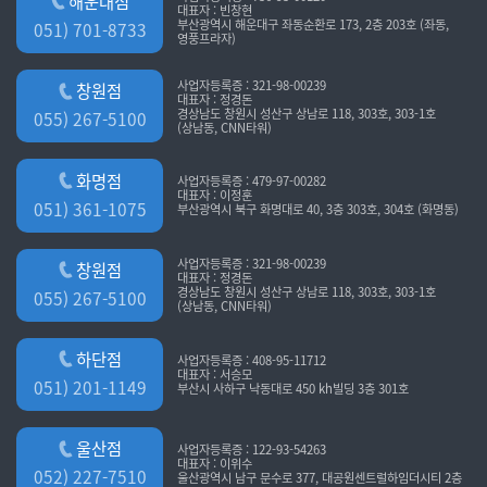
해운대점
대표자 : 빈창현
배상합니다. 단 “사이트”의 고의 또는 과실이 없는 경우에는 그러하지
부산광역시 해운대구 좌동순환로 173, 2층 203호 (좌동,
051) 701-8733
영풍프라자)
2. 개인정보의 수집 및 이용목적
아니합니다.
본원은 수집한 개인정보를 다음의 목적을 위해 활용합니다.
사업자등록증 : 321-98-00239
창원점
이용자가 제공한 모든 정보는 하기 목적에 필요한 용도 이외로는
제6조(회원가입)
대표자 : 정경돈
경상남도 창원시 성산구 상남로 118, 303호, 303-1호
사용되지 않으며 이용 목적이 변경될 시에는 사전 동의를 구할
055) 267-5100
① 이용자는 “사이트”가 정한 가입 양식에 따라 회원정보를 기입한 후
(상남동, CNN타워)
것입니다.
이 약관에 동의한다는 의사표시를 함으로서 회원가입을 신청합니다.
[진료정보]
② “사이트”는 제1항과 같이 회원으로 가입할 것을 신청한 이용자 중
화명점
사업자등록증 : 479-97-00282
- 진단 및 치료를 위한 진료서비스와 예약, 청구, 수납 및 환급 등의
다음 각 호에 해당하지 않는 한 회원으로 등록합니다.
대표자 : 이정훈
051) 361-1075
부산광역시 북구 화명대로 40, 3층 303호, 304호 (화명동)
원무서비스 제공
1. 가입신청자가 이 약관 제7조제3항에 의하여 이전에 회원자격을
- 홈페이지 예약담당자: 김종환 원장
상실한 적이 있는 경우, 다만 제7조제3항에 의한 회원자격 상실후
사업자등록증 : 321-98-00239
- 원무책임자: 김종환 원장
창원점
3년이 경과한 자로서 “사이트”의 회원 재가입 승낙을 얻은 경우에는
대표자 : 정경돈
경상남도 창원시 성산구 상남로 118, 303호, 303-1호
예외로 한다.
055) 267-5100
(상남동, CNN타워)
[상담정보]
2. 등록 내용에 허위, 기재누락, 오기가 있는 경우
- 진단 및 치료를 위한 상담서비스 제공
3. 기타 회원으로 등록하는 것이 “사이트”의 기술상 현저히 지장이
하단점
사업자등록증 : 408-95-11712
- 홈페이지 상담 담당자: 김종환 원장
있다고 판단되는 경우
대표자 : 서승모
051) 201-1149
부산시 사하구 낙동대로 450 kh빌딩 3층 301호
- 원무책임자: 김종환 원장
③ 회원가입 계약의 성립시기는 “사이트”의 승낙이 회원에게 도달한
시점으로 합니다.
[홈페이지 회원정보]
④ 회원은 제15조제1항에 의한 등록사항에 변경이 있는 경우, 즉시
울산점
사업자등록증 : 122-93-54263
대표자 : 이위수
- 필수정보 : 홈페이지를 통한 진료 예약, 예약조회 및 회원제 서비스
전자우편 기타 방법으로 “사이트”에 대하여 그 변경사항을 알려야
052) 227-7510
울산광역시 남구 문수로 377, 대공원센트럴하임더시티 2층