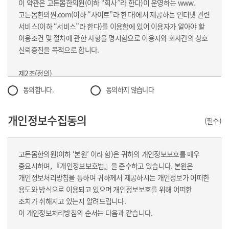
이 약관은 고든몸한의원(이하 “회사”라 한다)이 운영하는 www.
고든몸한의원.com(이하 “사이트”라 한다)에서 제공하는 인터넷 관련
서비스(이하 “서비스”라 한다)를 이용함에 있어 이용자가 알아야 할
이용조건 및 절차에 관한 사항을 명시함으로 이용자와 회사간의 상호
신뢰증진을 목적으로 합니다.
제2조(정의)
① “이용자”란 “사이트”에 접속하여 이 약관에 따라 “사이트”가
동의합니다.
동의하지 않습니다
제공하는 서비스를 받는 회원 및 비회원을 말합니다.
② “회원”이라 함은 “사이트”에 개인정보를 제공하여 회원등록을 한
개인정보수집동의
자로서,“사이트”의 정보를 지속적으로 제공받으며,“사이트”가
(필수)
제공하는 서비스를 계속적으로 이용할 수 있는 자를 말합니다.
③ “비회원”이라 함은 회원에 가입하지 않고 “사이트”가 제공하는
고든몸한의원(이하 ‘본원’ 이라 함)은 귀하의 개인정보보호를 매우
서비스를 이용하는 자를 말합니다.
중요시하며, 『개인정보보호법』을 준수하고 있습니다. 본원은
개인정보처리방침을 통하여 귀하께서 제공하시는 개인정보가 어떠한
제3조 (약관의 명시와 개정)
용도와 방식으로 이용되고 있으며 개인정보보호를 위해 어떠한
① “사이트”는 이 약관의 내용과 상호, 영업소 소재지, 연락처(전화,
조치가 취해지고 있는지 알려드립니다.
팩스, 전자우편 주소 등) 등을 이용자가 알 수 있도록 “사이트”에
이 개인정보처리방침의 순서는 다음과 같습니다.
게시합니다.
② “사이트”는 약관의규제등에관한법률, 전자거래기본법,