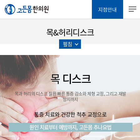
지점안내
목&허리디스크
펼침
목
디스크
목과 허리의 디스크 질환
빠른 통증 감소와 체형 교정, 그리고 재발
방지까지
통증 치료와 건강한 척추 교정으로
원인 치료부터 예방까지, 고든몸 추나요법