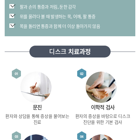
팔과 손의 통증과 저림, 둔한 감각
위를 올려다 볼 때 발생하는 목, 어깨, 팔 통증
목을 돌리면 통증과 함께 더 이상 돌아가지 않음
디스크
치료과정
01
02
문진
이학적 검사
환자와 상담을 통해
증상을 물어보는
환자의 증상을 바탕으로
디스크
진료
진단을 위한 기본 검사
03
04