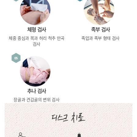
체형 검사
족부 검사
체중 중심과 목과 허리
척추 만곡
족압과 족부 형태 검사
검사
05
추나 검사
장골과 견갑골의
변위 검사