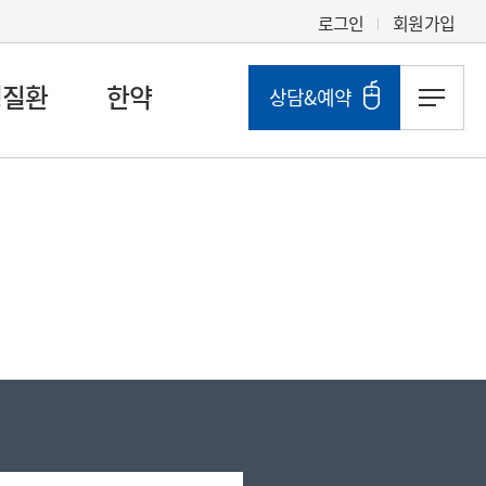
로그인
회원가입
성질환
한약
상담&예약