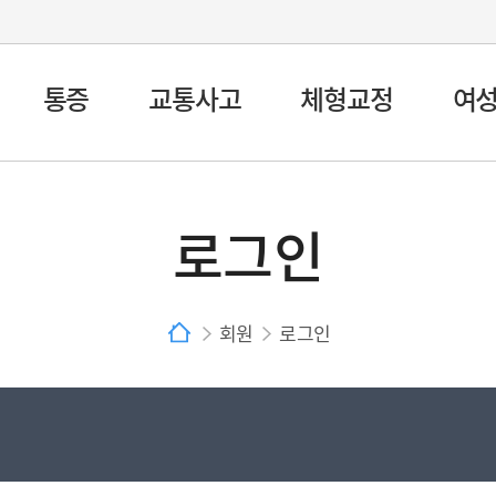
통증
교통사고
체형교정
여
로그인
회원
로그인