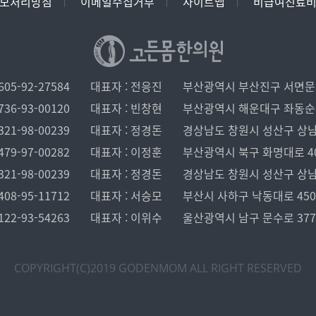
보처리방침
이메일수집거부
사이트맵
비급여진료
05-92-27584
대표자 : 전응진
부산광역시 부산진구 서면문화로
36-93-00120
대표자 : 빈창현
부산광역시 해운대구 좌동순환로 
21-98-00239
대표자 : 정경돈
경상남도 창원시 성산구 상남로 1
79-97-00282
대표자 : 이정훈
부산광역시 북구 화명대로 40, 
21-98-00239
대표자 : 정경돈
경상남도 창원시 성산구 상남로 1
08-95-11712
대표자 : 서승모
부산시 사하구 낙동대로 450 
22-93-54263
대표자 : 이위수
울산광역시 남구 문수로 37
COPYRIGHT(C)2019 GODENMOM
ALL RIGHT RESERVED