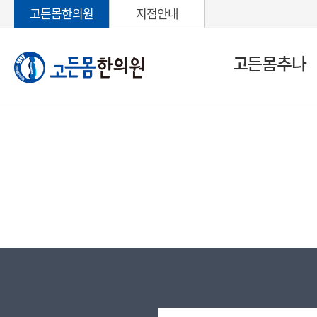
고든몸한의원
지점안내
고든몸추나