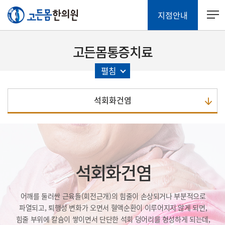
지점안내
고든몸통증치료
펼침
석회화건염
석회화건염
어깨를 둘러싼 근육들(회전근개)의 힘줄이 손상되거나
부분적으로
파열되고, 퇴행성 변화가 오면서 혈액순환이 이루어지지 않게 되면,
힘줄 부위에 칼슘이 쌓이면서 단단한 석회 덩어리를 형성하게 되는데,