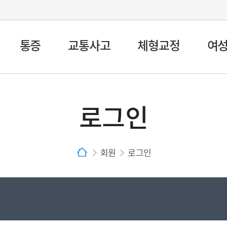
통증
교통사고
체형교정
여
로그인
회원
로그인