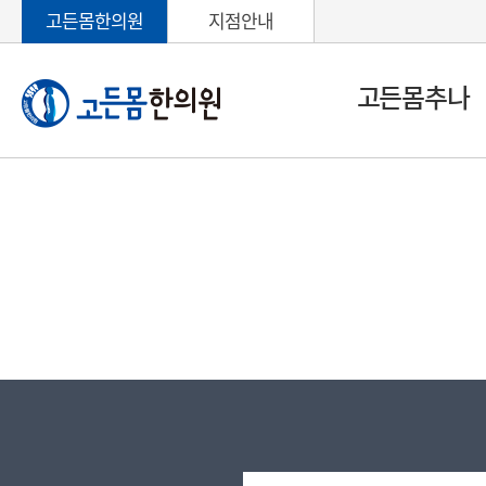
고든몸한의원
지점안내
고든몸추나