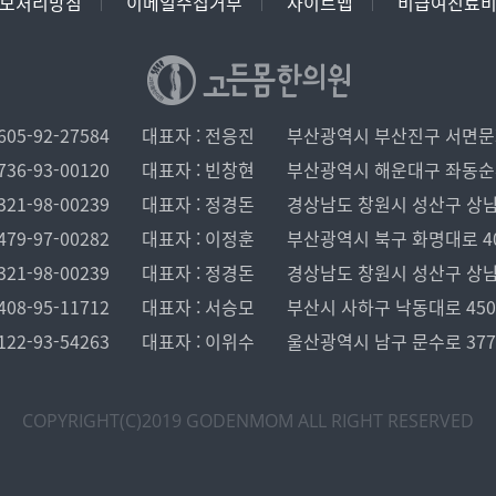
보처리방침
이메일수집거부
사이트맵
비급여진료
05-92-27584
대표자 : 전응진
부산광역시 부산진구 서면문화로
36-93-00120
대표자 : 빈창현
부산광역시 해운대구 좌동순환로 
21-98-00239
대표자 : 정경돈
경상남도 창원시 성산구 상남로 1
79-97-00282
대표자 : 이정훈
부산광역시 북구 화명대로 40, 
21-98-00239
대표자 : 정경돈
경상남도 창원시 성산구 상남로 1
08-95-11712
대표자 : 서승모
부산시 사하구 낙동대로 450 
22-93-54263
대표자 : 이위수
울산광역시 남구 문수로 37
COPYRIGHT(C)2019 GODENMOM
ALL RIGHT RESERVED