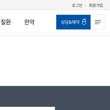
로그인
회원가입
성질환
한약
상담&예약