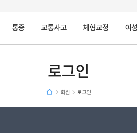
통증
교통사고
체형교정
여
로그인
회원
로그인