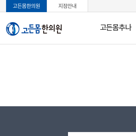
고든몸한의원
지점안내
고든몸추나