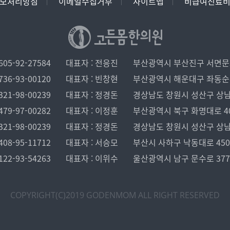
보처리방침
이메일수집거부
사이트맵
비급여진료
05-92-27584
대표자 : 전응진
부산광역시 부산진구 서면문화로
36-93-00120
대표자 : 빈창현
부산광역시 해운대구 좌동순환로 
21-98-00239
대표자 : 정경돈
경상남도 창원시 성산구 상남로 1
79-97-00282
대표자 : 이정훈
부산광역시 북구 화명대로 40, 
21-98-00239
대표자 : 정경돈
경상남도 창원시 성산구 상남로 1
08-95-11712
대표자 : 서승모
부산시 사하구 낙동대로 450 
22-93-54263
대표자 : 이위수
울산광역시 남구 문수로 37
COPYRIGHT(C)2019 GODENMOM
ALL RIGHT RESERVED