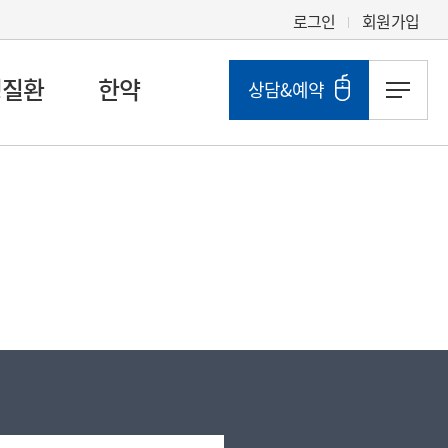
로그인
회원가입
성질환
한약
상담&예약