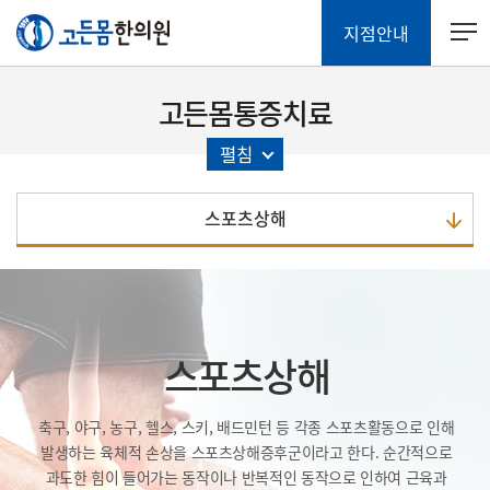
지점안내
고든몸통증치료
펼침
스포츠상해
스포츠상해
축구, 야구, 농구, 헬스, 스키, 배드민턴 등 각종 스포츠활동으로 인해
발생하는 육체적 손상을 스포츠상해증후군이라고 한다.
순간적으로
과도한 힘이 들어가는 동작이나
반복적인 동작으로 인하여 근육과