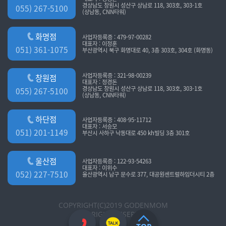
경상남도 창원시 성산구 상남로 118, 303호, 303-1호
055) 267-5100
(상남동, CNN타워)
화명점
사업자등록증 : 479-97-00282
대표자 : 이정훈
051) 361-1075
부산광역시 북구 화명대로 40, 3층 303호, 304호 (화명동)
사업자등록증 : 321-98-00239
창원점
대표자 : 정경돈
경상남도 창원시 성산구 상남로 118, 303호, 303-1호
055) 267-5100
(상남동, CNN타워)
하단점
사업자등록증 : 408-95-11712
대표자 : 서승모
051) 201-1149
부산시 사하구 낙동대로 450 kh빌딩 3층 301호
울산점
사업자등록증 : 122-93-54263
대표자 : 이위수
052) 227-7510
울산광역시 남구 문수로 377, 대공원센트럴하임더시티 2층
COPYRIGHT(C)2019 GODENMOM
ALL RIGHT RESERVED