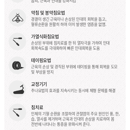
돕되, 근육과 인대를 강화시킴
약침 및 봉약침요법
경결이 생긴 근육이나 손상된 인대의 회복을 돕고,
혈류순환을 원활히 하여 이미 발생한 염증을 없앰.
가열식화침요법
손상된 부위에 침치료를 한 뒤 열자극을 가하여 인대
회복속도를 극대화하여 빠른 인대회복을 도움
테이핑요법
근육의 손상 및 경직된 부위에 테이핑을 통해 회복을 도모
및 부상을 방지
교정기기
추나요법의 효과를 지속시키는 동시에 체형 문제를 해결
침치료
인체의 기혈 순환을 조절하여 관절염의 주요 원인인 풍, 한,
습, 열사를 제거하며 근육과 인대의 손상을 치료하여 몸
전반에 나타나는 통증을 완화시켜 준다.