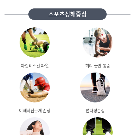
스포츠상해
증상
아킬레스건 파열
허리 골반 통증
어깨회전근개 손상
편타성손상