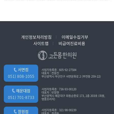
개인정보처리방침
이메일수집거부
사이트맵
비급여진료비용
서면점
사업자등록증 : 605-92-27584
대표자 : 전응진
051) 808-1055
부산광역시 부산진구 서면문화로 2 (부전동 259-22)
사업자등록증 : 736-93-00120
해운대점
대표자 : 빈창현
부산광역시 해운대구 좌동순환로 173, 2층 203호 (좌동,
051) 701-8733
영풍프라자)
사업자등록증 : 321-98-00239
창원점
대표자 : 정경돈