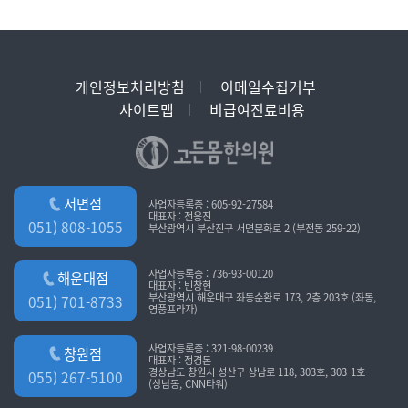
개인정보처리방침
이메일수집거부
사이트맵
비급여진료비용
서면점
사업자등록증 : 605-92-27584
대표자 : 전응진
051) 808-1055
부산광역시 부산진구 서면문화로 2 (부전동 259-22)
사업자등록증 : 736-93-00120
해운대점
대표자 : 빈창현
부산광역시 해운대구 좌동순환로 173, 2층 203호 (좌동,
051) 701-8733
영풍프라자)
사업자등록증 : 321-98-00239
창원점
대표자 : 정경돈
경상남도 창원시 성산구 상남로 118, 303호, 303-1호
055) 267-5100
(상남동, CNN타워)