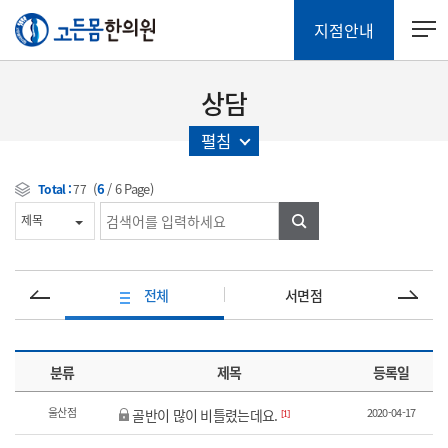
지점안내
상담
펼침
(
6
/
6
Page)
Total :
77
검색
전체
서면점
분류
제목
등록일
울산점
2020-04-17
골반이 많이 비틀렸는데요.
[1]