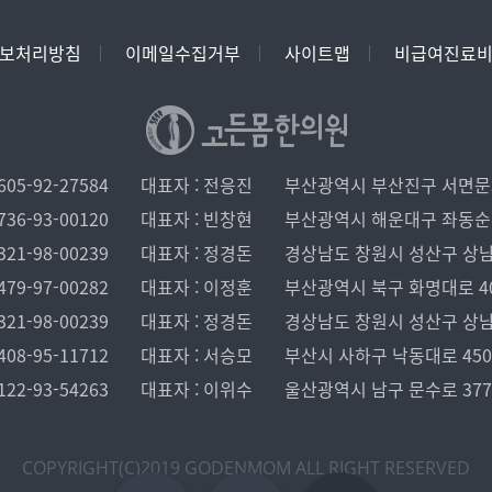
보처리방침
이메일수집거부
사이트맵
비급여진료
05-92-27584
대표자 : 전응진
부산광역시 부산진구 서면문화로
36-93-00120
대표자 : 빈창현
부산광역시 해운대구 좌동순환로 
21-98-00239
대표자 : 정경돈
경상남도 창원시 성산구 상남로 1
79-97-00282
대표자 : 이정훈
부산광역시 북구 화명대로 40, 
21-98-00239
대표자 : 정경돈
경상남도 창원시 성산구 상남로 1
08-95-11712
대표자 : 서승모
부산시 사하구 낙동대로 450 
22-93-54263
대표자 : 이위수
울산광역시 남구 문수로 37
COPYRIGHT(C)2019 GODENMOM
ALL RIGHT RESERVED