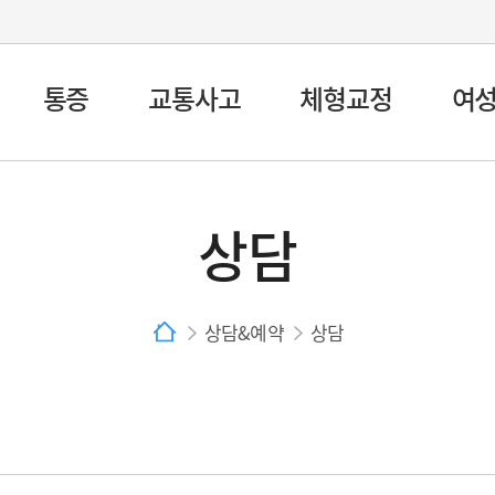
통증
교통사고
체형교정
여
상담
상담&예약
상담