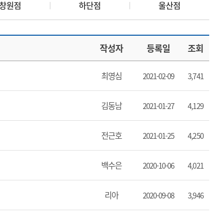
창원점
하단점
울산점
작성자
등록일
조회
최영심
2021-02-09
3,741
김동남
2021-01-27
4,129
전근호
2021-01-25
4,250
백수은
2020-10-06
4,021
리아
2020-09-08
3,946