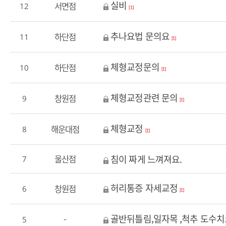
실비
서면점
12
[1]
추나요법 문의요
하단점
11
[1]
체형교정문의
하단점
10
[1]
체형교정관련 문의
창원점
9
[1]
체형교정
해운대점
8
[1]
침이 짜게 느껴져요.
울산점
7
허리통증 자세교정
창원점
6
[1]
골반뒤틀림,일자목 ,척추 도수치
-
5