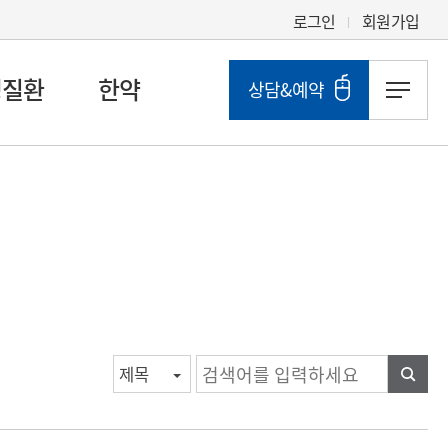
로그인
회원가입
성질환
한약
상담&예약
검