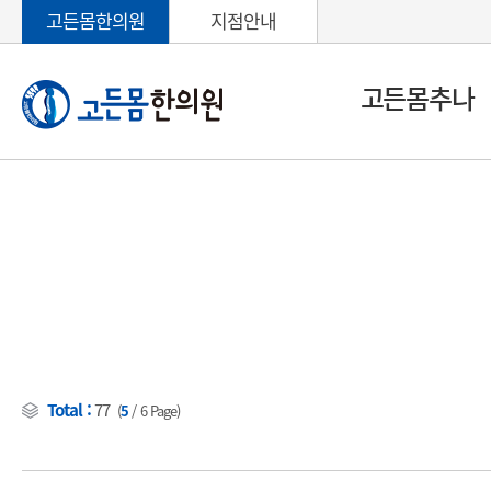
고든몸한의원
지점안내
고든몸추나
Total :
77
(
5
/
6
Page)