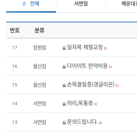
전체
서면점
해운대
번호
분류
일자목 체형교정
창원점
17
[1]
다이어트 한약비용
울산점
16
[1]
손목결절종(갱글리온)
울산점
15
[1]
허리,목통증
서면점
14
[1]
문의드립니다.
서면점
13
[1]