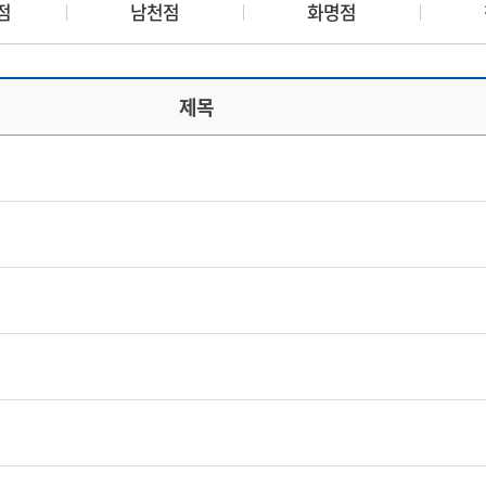
점
남천점
화명점
제목