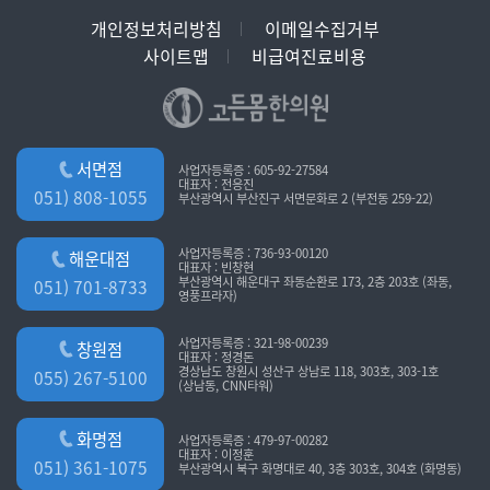
개인정보처리방침
이메일수집거부
사이트맵
비급여진료비용
서면점
사업자등록증 : 605-92-27584
대표자 : 전응진
051) 808-1055
부산광역시 부산진구 서면문화로 2 (부전동 259-22)
사업자등록증 : 736-93-00120
해운대점
대표자 : 빈창현
부산광역시 해운대구 좌동순환로 173, 2층 203호 (좌동,
051) 701-8733
영풍프라자)
사업자등록증 : 321-98-00239
창원점
대표자 : 정경돈
경상남도 창원시 성산구 상남로 118, 303호, 303-1호
055) 267-5100
(상남동, CNN타워)
화명점
사업자등록증 : 479-97-00282
대표자 : 이정훈
051) 361-1075
부산광역시 북구 화명대로 40, 3층 303호, 304호 (화명동)