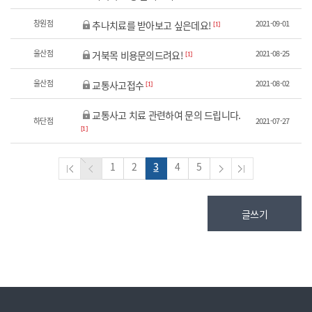
창원점
2021-09-01
추나치료를 받아보고 싶은데요!
[1]
울산점
2021-08-25
거북목 비용문의드려요!
[1]
울산점
2021-08-02
교통사고접수
[1]
교통사고 치료 관련하여 문의 드립니다.
하단점
2021-07-27
[1]
1
2
3
4
5
글쓰기