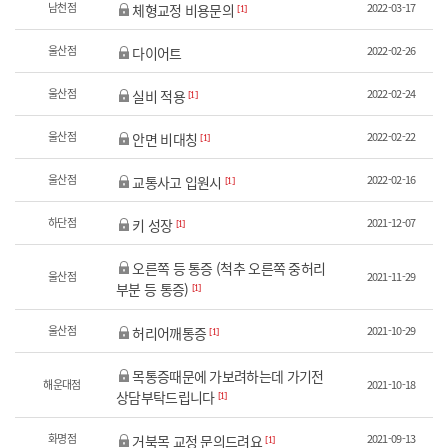
남천점
2022-03-17
체형교정 비용문의
[1]
울산점
2022-02-26
다이어트
울산점
2022-02-24
실비 적용
[1]
울산점
2022-02-22
안면 비대칭
[1]
울산점
2022-02-16
교통사고 입원시
[1]
하단점
2021-12-07
키 성장
[1]
오른쪽 등 통증 (척추 오른쪽 중허리
울산점
2021-11-29
부분 등 통증)
[1]
울산점
2021-10-29
허리어깨통증
[1]
목통증때문에 가보려하는데 가기전
해운대점
2021-10-18
상담부탁드립니다
[1]
화명점
2021-09-13
거북목 교정 문의드려요
[1]