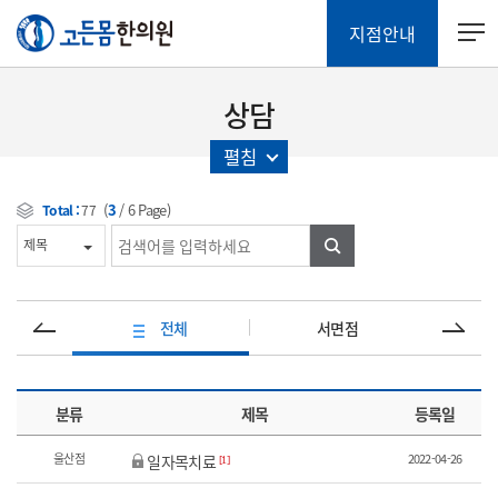
지점안내
상담
펼침
(
3
/
6
Page)
Total :
77
검색
전체
서면점
분류
제목
등록일
울산점
2022-04-26
일자목치료
[1]