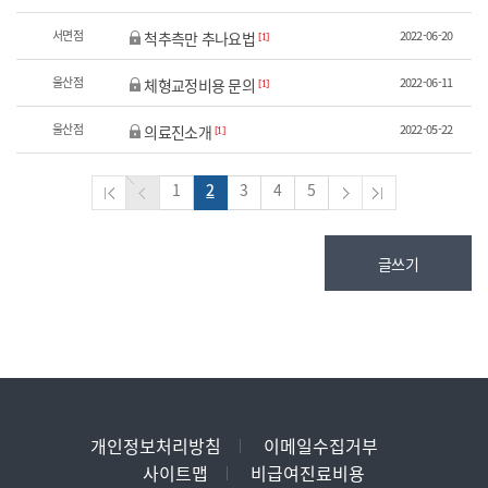
서면점
2022-06-20
척추측만 추나요법
[1]
울산점
2022-06-11
체형교정비용 문의
[1]
울산점
2022-05-22
의료진소개
[1]
1
2
3
4
5
글쓰기
개인정보처리방침
이메일수집거부
사이트맵
비급여진료비용