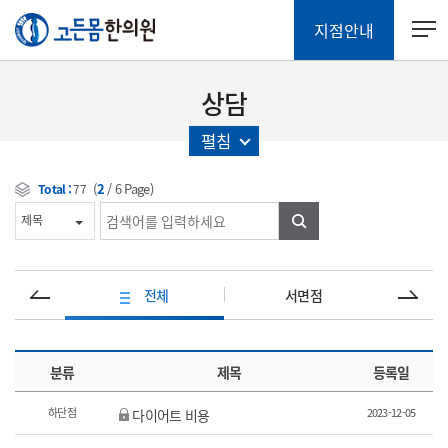
지점안내
상담
펼침
(
2
/
6
Page)
Total :
77
검색
전체
서면점
분류
제목
등록일
하단점
2023-12-05
다이어트 비용