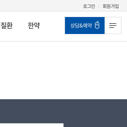
로그인
회원가입
성질환
한약
상담&예약