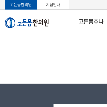
고든몸한의원
지점안내
고든몸추나