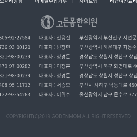
보처리방침
이메일수집거부
사이트맵
비급여진료
05-92-27584
대표자 : 전응진
부산광역시 부산진구 서면문화로
36-93-00120
대표자 : 빈창현
부산광역시 해운대구 좌동순환로 
21-98-00239
대표자 : 정경돈
경상남도 창원시 성산구 상남로 1
79-97-00282
대표자 : 이정훈
부산광역시 북구 화명대로 40, 
21-98-00239
대표자 : 정경돈
경상남도 창원시 성산구 상남로 1
08-95-11712
대표자 : 서승모
부산시 사하구 낙동대로 450 
22-93-54263
대표자 : 이위수
울산광역시 남구 문수로 37
COPYRIGHT(C)2019 GODENMOM
ALL RIGHT RESERVED