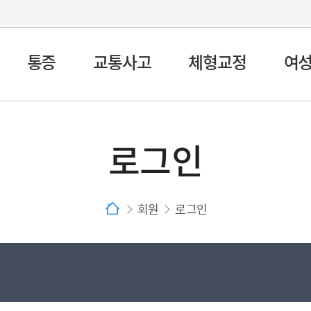
통증
교통사고
체형교정
여
로그인
회원
로그인