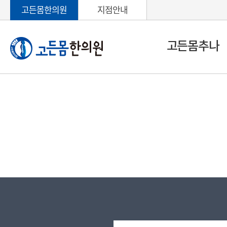
고든몸한의원
지점안내
고든몸추나