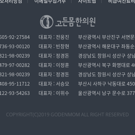
보처리방침
이메일수집거부
사이트맵
비급여진료
05-92-27584
대표자 : 전응진
부산광역시 부산진구 서면문화로
36-93-00120
대표자 : 빈창현
부산광역시 해운대구 좌동순환로 
21-98-00239
대표자 : 정경돈
경상남도 창원시 성산구 상남로 1
79-97-00282
대표자 : 이정훈
부산광역시 북구 화명대로 40, 
21-98-00239
대표자 : 정경돈
경상남도 창원시 성산구 상남로 1
08-95-11712
대표자 : 서승모
부산시 사하구 낙동대로 450 
22-93-54263
대표자 : 이위수
울산광역시 남구 문수로 37
COPYRIGHT(C)2019 GODENMOM
ALL RIGHT RESERVED