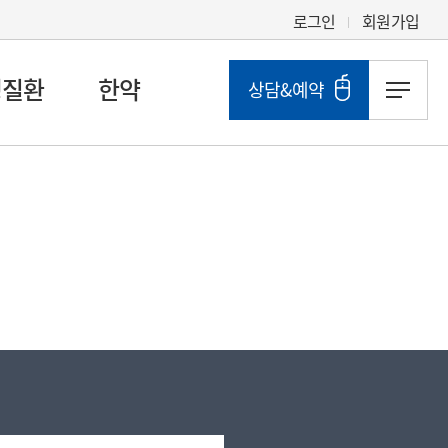
로그인
회원가입
성질환
한약
상담&예약