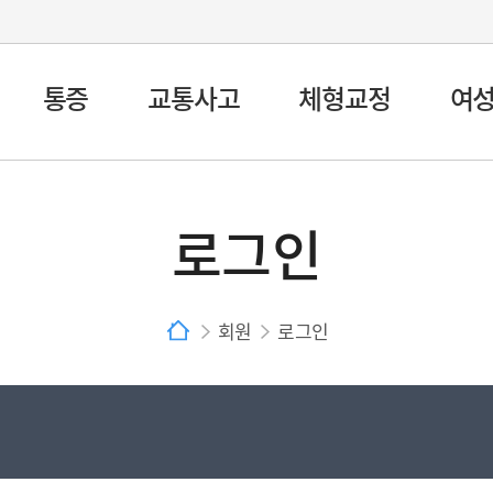
통증
교통사고
체형교정
여
로그인
회원
로그인