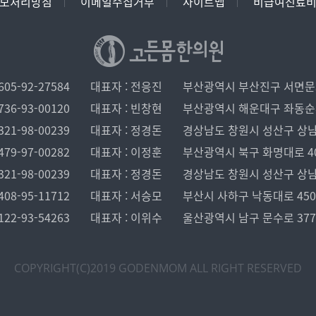
보처리방침
이메일수집거부
사이트맵
비급여진료
05-92-27584
대표자 : 전응진
부산광역시 부산진구 서면문화로
36-93-00120
대표자 : 빈창현
부산광역시 해운대구 좌동순환로 
21-98-00239
대표자 : 정경돈
경상남도 창원시 성산구 상남로 1
79-97-00282
대표자 : 이정훈
부산광역시 북구 화명대로 40, 
21-98-00239
대표자 : 정경돈
경상남도 창원시 성산구 상남로 1
08-95-11712
대표자 : 서승모
부산시 사하구 낙동대로 450 
22-93-54263
대표자 : 이위수
울산광역시 남구 문수로 37
COPYRIGHT(C)2019 GODENMOM
ALL RIGHT RESERVED