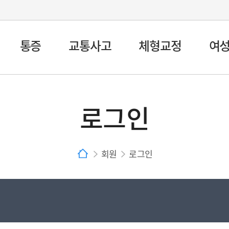
통증
교통사고
체형교정
여
로그인
회원
로그인