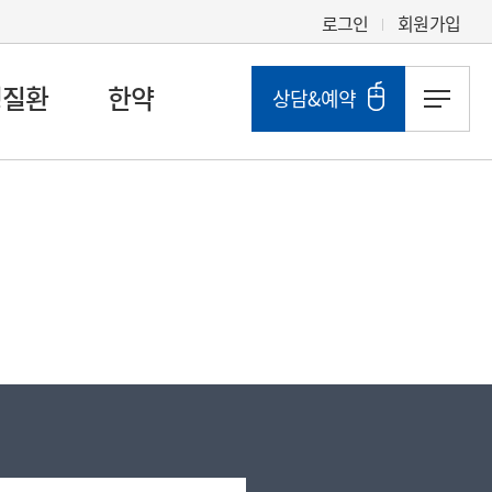
로그인
회원가입
성질환
한약
상담&예약