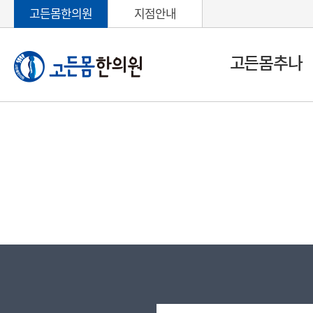
고든몸한의원
지점안내
고든몸추나