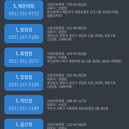
사업자등록증 : 736-93-00120
해운대점
대표자 : 빈창현
부산광역시 해운대구 좌동순환로 173, 2층 203호 (좌동,
051) 701-8733
영풍프라자)
사업자등록증 : 321-98-00239
창원점
대표자 : 정경돈
경상남도 창원시 성산구 상남로 118, 303호, 303-1호
055) 267-5100
(상남동, CNN타워)
화명점
사업자등록증 : 479-97-00282
대표자 : 이정훈
051) 361-1075
부산광역시 북구 화명대로 40, 3층 303호, 304호 (화명동)
사업자등록증 : 321-98-00239
창원점
대표자 : 정경돈
경상남도 창원시 성산구 상남로 118, 303호, 303-1호
055) 267-5100
(상남동, CNN타워)
하단점
사업자등록증 : 408-95-11712
대표자 : 서승모
051) 201-1149
부산시 사하구 낙동대로 450 kh빌딩 3층 301호
울산점
사업자등록증 : 122-93-54263
대표자 : 이위수