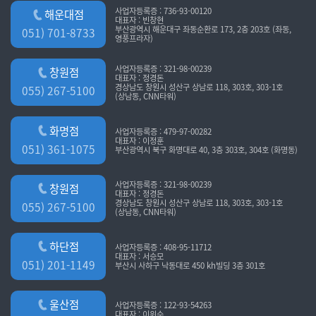
사업자등록증 : 736-93-00120
해운대점
대표자 : 빈창현
부산광역시 해운대구 좌동순환로 173, 2층 203호 (좌동,
051) 701-8733
영풍프라자)
사업자등록증 : 321-98-00239
창원점
대표자 : 정경돈
경상남도 창원시 성산구 상남로 118, 303호, 303-1호
055) 267-5100
(상남동, CNN타워)
화명점
사업자등록증 : 479-97-00282
대표자 : 이정훈
051) 361-1075
부산광역시 북구 화명대로 40, 3층 303호, 304호 (화명동)
사업자등록증 : 321-98-00239
창원점
대표자 : 정경돈
경상남도 창원시 성산구 상남로 118, 303호, 303-1호
055) 267-5100
(상남동, CNN타워)
하단점
사업자등록증 : 408-95-11712
대표자 : 서승모
051) 201-1149
부산시 사하구 낙동대로 450 kh빌딩 3층 301호
울산점
사업자등록증 : 122-93-54263
대표자 : 이위수