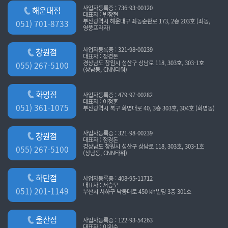
사업자등록증 : 736-93-00120
해운대점
대표자 : 빈창현
부산광역시 해운대구 좌동순환로 173, 2층 203호 (좌동,
051) 701-8733
영풍프라자)
사업자등록증 : 321-98-00239
창원점
대표자 : 정경돈
경상남도 창원시 성산구 상남로 118, 303호, 303-1호
055) 267-5100
(상남동, CNN타워)
화명점
사업자등록증 : 479-97-00282
대표자 : 이정훈
051) 361-1075
부산광역시 북구 화명대로 40, 3층 303호, 304호 (화명동)
사업자등록증 : 321-98-00239
창원점
대표자 : 정경돈
경상남도 창원시 성산구 상남로 118, 303호, 303-1호
055) 267-5100
(상남동, CNN타워)
하단점
사업자등록증 : 408-95-11712
대표자 : 서승모
051) 201-1149
부산시 사하구 낙동대로 450 kh빌딩 3층 301호
울산점
사업자등록증 : 122-93-54263
대표자 : 이위수