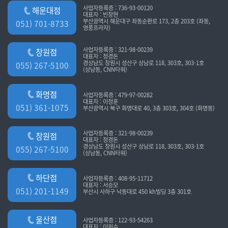
사업자등록증 : 736-93-00120
해운대점
대표자 : 빈창현
부산광역시 해운대구 좌동순환로 173, 2층 203호 (좌동,
051) 701-8733
영풍프라자)
사업자등록증 : 321-98-00239
창원점
대표자 : 정경돈
경상남도 창원시 성산구 상남로 118, 303호, 303-1호
055) 267-5100
(상남동, CNN타워)
화명점
사업자등록증 : 479-97-00282
대표자 : 이정훈
051) 361-1075
부산광역시 북구 화명대로 40, 3층 303호, 304호 (화명동)
사업자등록증 : 321-98-00239
창원점
대표자 : 정경돈
경상남도 창원시 성산구 상남로 118, 303호, 303-1호
055) 267-5100
(상남동, CNN타워)
하단점
사업자등록증 : 408-95-11712
대표자 : 서승모
051) 201-1149
부산시 사하구 낙동대로 450 kh빌딩 3층 301호
울산점
사업자등록증 : 122-93-54263
대표자 : 이위수