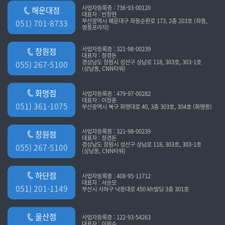
사업자등록증 : 736-93-00120
해운대점
대표자 : 빈창현
부산광역시 해운대구 좌동순환로 173, 2층 203호 (좌동,
051) 701-8733
영풍프라자)
사업자등록증 : 321-98-00239
창원점
대표자 : 정경돈
경상남도 창원시 성산구 상남로 118, 303호, 303-1호
055) 267-5100
(상남동, CNN타워)
화명점
사업자등록증 : 479-97-00282
대표자 : 이정훈
051) 361-1075
부산광역시 북구 화명대로 40, 3층 303호, 304호 (화명동)
사업자등록증 : 321-98-00239
창원점
대표자 : 정경돈
경상남도 창원시 성산구 상남로 118, 303호, 303-1호
055) 267-5100
(상남동, CNN타워)
하단점
사업자등록증 : 408-95-11712
대표자 : 서승모
051) 201-1149
부산시 사하구 낙동대로 450 kh빌딩 3층 301호
울산점
사업자등록증 : 122-93-54263
대표자 : 이위수