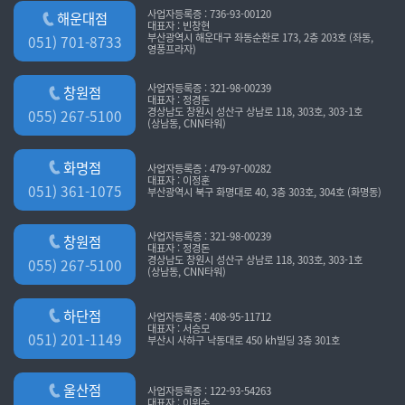
사업자등록증 : 736-93-00120
해운대점
대표자 : 빈창현
부산광역시 해운대구 좌동순환로 173, 2층 203호 (좌동,
051) 701-8733
영풍프라자)
사업자등록증 : 321-98-00239
창원점
대표자 : 정경돈
경상남도 창원시 성산구 상남로 118, 303호, 303-1호
055) 267-5100
(상남동, CNN타워)
화명점
사업자등록증 : 479-97-00282
대표자 : 이정훈
051) 361-1075
부산광역시 북구 화명대로 40, 3층 303호, 304호 (화명동)
사업자등록증 : 321-98-00239
창원점
대표자 : 정경돈
경상남도 창원시 성산구 상남로 118, 303호, 303-1호
055) 267-5100
(상남동, CNN타워)
하단점
사업자등록증 : 408-95-11712
대표자 : 서승모
051) 201-1149
부산시 사하구 낙동대로 450 kh빌딩 3층 301호
울산점
사업자등록증 : 122-93-54263
대표자 : 이위수