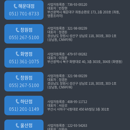
사업자등록증 : 736-93-00120
해운대점
대표자 : 빈창현
부산광역시 해운대구 좌동순환로 173, 2층 203호 (좌동,
051) 701-8733
영풍프라자)
사업자등록증 : 321-98-00239
창원점
대표자 : 정경돈
경상남도 창원시 성산구 상남로 118, 303호, 303-1호
055) 267-5100
(상남동, CNN타워)
화명점
사업자등록증 : 479-97-00282
대표자 : 이정훈
051) 361-1075
부산광역시 북구 화명대로 40, 3층 303호, 304호 (화명동)
사업자등록증 : 321-98-00239
창원점
대표자 : 정경돈
경상남도 창원시 성산구 상남로 118, 303호, 303-1호
055) 267-5100
(상남동, CNN타워)
하단점
사업자등록증 : 408-95-11712
대표자 : 서승모
051) 201-1149
부산시 사하구 낙동대로 450 kh빌딩 3층 301호
울산점
사업자등록증 : 122-93-54263
대표자 : 이위수