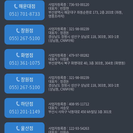
사업자등록증 : 736-93-00120
해운대점
대표자 : 빈창현
부산광역시 해운대구 좌동순환로 173, 2층 203호 (좌동,
051) 701-8733
영풍프라자)
사업자등록증 : 321-98-00239
창원점
대표자 : 정경돈
경상남도 창원시 성산구 상남로 118, 303호, 303-1호
055) 267-5100
(상남동, CNN타워)
화명점
사업자등록증 : 479-97-00282
대표자 : 이정훈
051) 361-1075
부산광역시 북구 화명대로 40, 3층 303호, 304호 (화명동)
사업자등록증 : 321-98-00239
창원점
대표자 : 정경돈
경상남도 창원시 성산구 상남로 118, 303호, 303-1호
055) 267-5100
(상남동, CNN타워)
하단점
사업자등록증 : 408-95-11712
대표자 : 서승모
051) 201-1149
부산시 사하구 낙동대로 450 kh빌딩 3층 301호
울산점
사업자등록증 : 122-93-54263
대표자 : 이위수