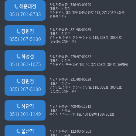
사업자등록증 : 736-93-00120
해운대점
대표자 : 빈창현
부산광역시 해운대구 좌동순환로 173, 2층 203호 (좌동,
051) 701-8733
영풍프라자)
사업자등록증 : 321-98-00239
창원점
대표자 : 정경돈
경상남도 창원시 성산구 상남로 118, 303호, 303-1호
055) 267-5100
(상남동, CNN타워)
화명점
사업자등록증 : 479-97-00282
대표자 : 이정훈
051) 361-1075
부산광역시 북구 화명대로 40, 3층 303호, 304호 (화명동)
사업자등록증 : 321-98-00239
창원점
대표자 : 정경돈
경상남도 창원시 성산구 상남로 118, 303호, 303-1호
055) 267-5100
(상남동, CNN타워)
하단점
사업자등록증 : 408-95-11712
대표자 : 서승모
051) 201-1149
부산시 사하구 낙동대로 450 kh빌딩 3층 301호
울산점
사업자등록증 : 122-93-54263
대표자 : 이위수