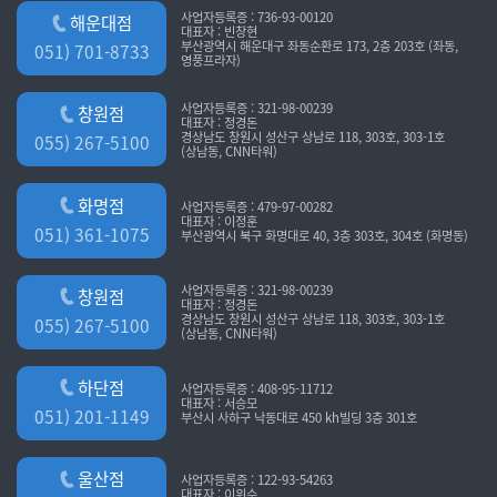
사업자등록증 : 736-93-00120
해운대점
대표자 : 빈창현
부산광역시 해운대구 좌동순환로 173, 2층 203호 (좌동,
051) 701-8733
영풍프라자)
사업자등록증 : 321-98-00239
창원점
대표자 : 정경돈
경상남도 창원시 성산구 상남로 118, 303호, 303-1호
055) 267-5100
(상남동, CNN타워)
화명점
사업자등록증 : 479-97-00282
대표자 : 이정훈
051) 361-1075
부산광역시 북구 화명대로 40, 3층 303호, 304호 (화명동)
사업자등록증 : 321-98-00239
창원점
대표자 : 정경돈
경상남도 창원시 성산구 상남로 118, 303호, 303-1호
055) 267-5100
(상남동, CNN타워)
하단점
사업자등록증 : 408-95-11712
대표자 : 서승모
051) 201-1149
부산시 사하구 낙동대로 450 kh빌딩 3층 301호
울산점
사업자등록증 : 122-93-54263
대표자 : 이위수