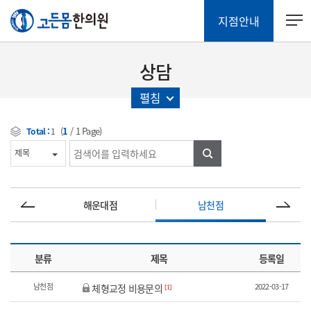
지점안내
상담
펼침
(
1
/
1
Page)
Total :
1
검색
해운대점
남천점
분류
제목
등록일
남천점
2022-03-17
체형교정 비용문의
[1]