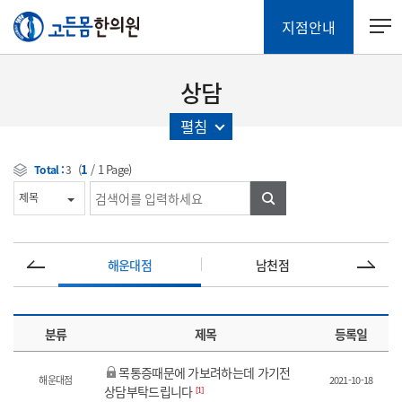
지점안내
상담
펼침
(
1
/
1
Page)
Total :
3
검색
해운대점
남천점
분류
제목
등록일
목통증때문에 가보려하는데 가기전
해운대점
2021-10-18
상담부탁드립니다
[1]